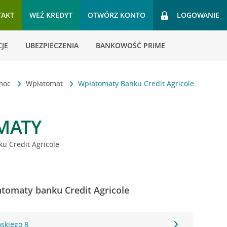
TAKT
WEŹ KREDYT
OTWÓRZ KONTO
LOGOWANIE
JE
UBEZPIECZENIA
BANKOWOŚĆ PRIME
omoc
Wpłatomat
Wpłatomaty Banku Credit Agricole
MATY
u Credit Agricole
atomaty banku Credit Agricole
skiego 8