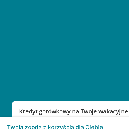
Kredyt gotówkowy na Twoje wakacyjne
Weź kredyt na to co ważne. Twoje marzenia nie mu
Twoja zgoda z korzyścią dla Ciebie
RRSO: 9,6%