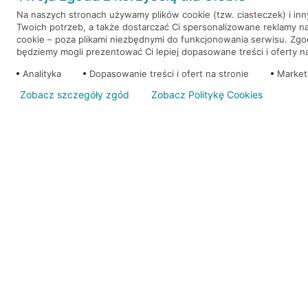
Na naszych stronach używamy plików cookie (tzw. ciasteczek) i in
Twoich potrzeb, a także dostarczać Ci spersonalizowane reklamy n
WEŹ KREDYT
NOTA PRAWNA
cookie – poza plikami niezbędnymi do funkcjonowania serwisu. Zg
będziemy mogli prezentować Ci lepiej dopasowane treści i oferty na 
Analityka
Dopasowanie treści i ofert na stronie
Market
Zobacz szczegóły zgód
Zobacz Politykę Cookies