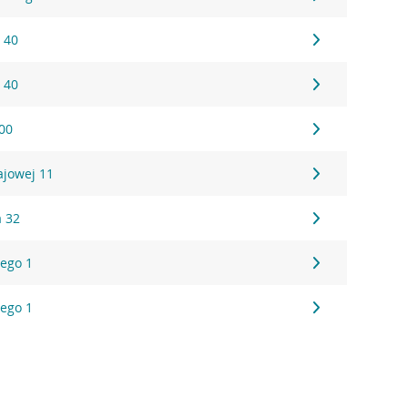
 40
 40
00
ajowej 11
 32
iego 1
iego 1