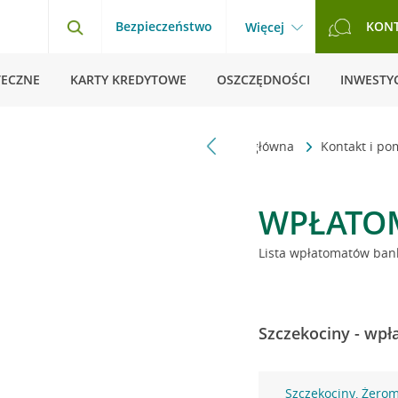
Bezpieczeństwo
KON
Więcej
TECZNE
KARTY KREDYTOWE
OSZCZĘDNOŚCI
INWESTYC
Strona główna
Kontakt i p
WPŁATO
Lista wpłatomatów bank
Szczekociny - wpł
Szczekociny, Żerom