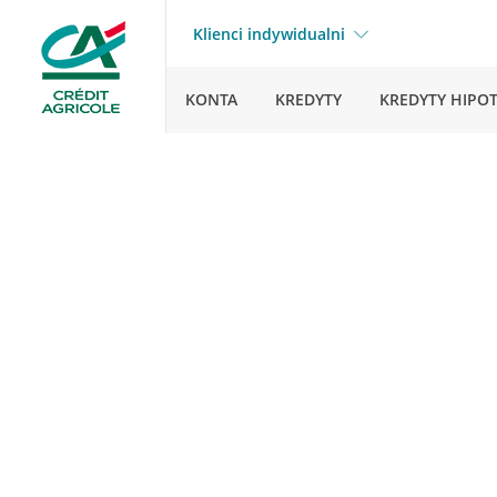
Klienci indywidualni
KONTA
KREDYTY
KREDYTY HIPO