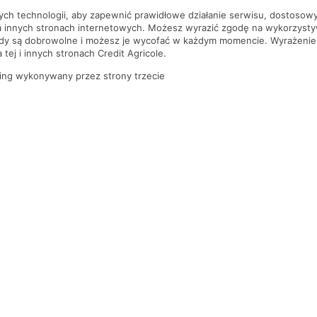
nych technologii, aby zapewnić prawidłowe działanie serwisu, dostoso
a innych stronach internetowych. Możesz wyrazić zgodę na wykorzystywa
ody są dobrowolne i możesz je wycofać w każdym momencie. Wyrażenie
tej i innych stronach Credit Agricole.
ing wykonywany przez strony trzecie
PYTANIA I ODPOWIEDZI