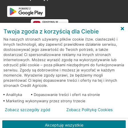
Przejdź do pytania
Twoja zgoda z korzyścią dla Ciebie
Na naszych stronach używamy plików cookie (tzw. ciasteczek) i
innych technologii, aby zapewnić prawidłowe działanie serwisu,
RODO
dostosowywać jego zawartość do Twoich potrzeb, a także
dostarczać Ci spersonalizowane reklamy na innych stronach
Regulamin serwisu
internetowych. Możesz wyrazić zgodę na wykorzystywanie lub
odrzucić pliki cookie – poza plikami niezbędnymi do funkcjonowania
Mapa serwisu
serwisu. Zgody są dobrowolne i możesz je wycofać w każdym
momencie. Wyrażenie zgody sprawi, że będziemy mogli
Polityka
Cookies
prezentować Ci lepiej dopasowane treści i oferty na tej i innych
stronach Credit Agricole.
Polityka prywatności
Analityka
Dopasowanie treści i ofert na stronie
Marketing wykonywany przez strony trzecie
Zobacz szczegóły zgód
Zobacz Politykę Cookies
© 2026 Credit Agricole Bank Polska S.A. Wszelkie prawa zastrzeżone
Akceptuję wszystkie