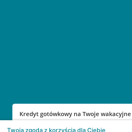
Kredyt gotówkowy na Twoje wakacyjne
Weź kredyt na to co ważne. Twoje marzenia nie mu
Twoja zgoda z korzyścią dla Ciebie
RRSO: 9,6%