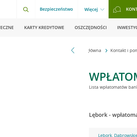
Bezpieczeństwo
KON
Więcej
TECZNE
KARTY KREDYTOWE
OSZCZĘDNOŚCI
INWESTYC
Strona główna
Kontakt i p
WPŁATO
Lista wpłatomatów bank
Lębork - wpłatoma
Lębork, Dąbrowski