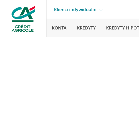
Klienci indywidualni
KONTA
KREDYTY
KREDYTY HIPO