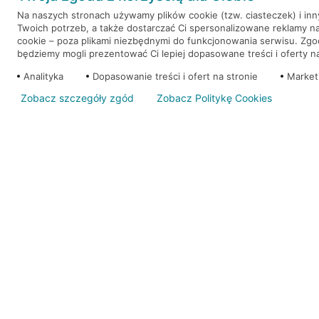
Na naszych stronach używamy plików cookie (tzw. ciasteczek) i in
Twoich potrzeb, a także dostarczać Ci spersonalizowane reklamy n
WEŹ KREDYT
NOTA PRAWNA
cookie – poza plikami niezbędnymi do funkcjonowania serwisu. Zg
będziemy mogli prezentować Ci lepiej dopasowane treści i oferty na 
Analityka
Dopasowanie treści i ofert na stronie
Market
Zobacz szczegóły zgód
Zobacz Politykę Cookies