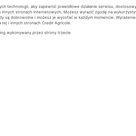
nych technologii, aby zapewnić prawidłowe działanie serwisu, dostoso
a innych stronach internetowych. Możesz wyrazić zgodę na wykorzystywa
ody są dobrowolne i możesz je wycofać w każdym momencie. Wyrażenie
tej i innych stronach Credit Agricole.
ing wykonywany przez strony trzecie
PYTANIA I ODPOWIEDZI