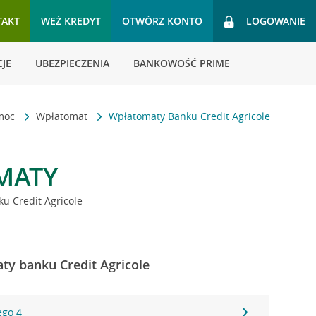
TAKT
WEŹ KREDYT
OTWÓRZ KONTO
LOGOWANIE
JE
UBEZPIECZENIA
BANKOWOŚĆ PRIME
omoc
Wpłatomat
Wpłatomaty Banku Credit Agricole
MATY
u Credit Agricole
ty banku Credit Agricole
ego 4