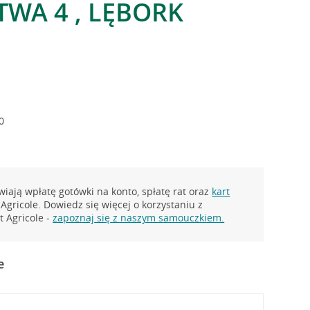
TWA 4 , LĘBORK
0
iają wpłatę gotówki na konto, spłatę rat oraz
kart
Agricole. Dowiedz się więcej o korzystaniu z
 Agricole -
zapoznaj się z naszym samouczkiem.
e