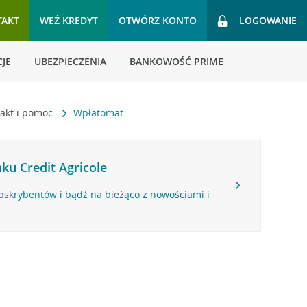
TAKT
WEŹ KREDYT
OTWÓRZ KONTO
LOGOWANIE
JE
UBEZPIECZENIA
BANKOWOŚĆ PRIME
akt i pomoc
Wpłatomat
ku Credit Agricole
bskrybentów i bądź na bieżąco z nowościami i