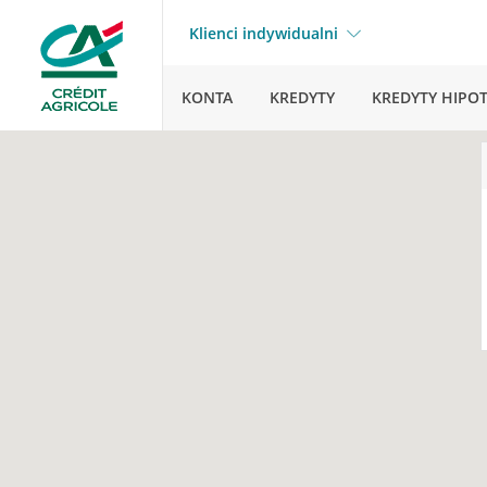
Klienci indywidualni
KONTA
KREDYTY
KREDYTY HIPO