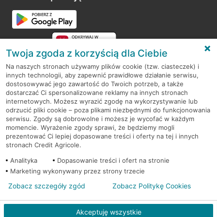
Przejdź do pytania
Twoja zgoda z korzyścią dla Ciebie
Na naszych stronach używamy plików cookie (tzw. ciasteczek) i
innych technologii, aby zapewnić prawidłowe działanie serwisu,
RODO
dostosowywać jego zawartość do Twoich potrzeb, a także
dostarczać Ci spersonalizowane reklamy na innych stronach
Regulamin serwisu
internetowych. Możesz wyrazić zgodę na wykorzystywanie lub
odrzucić pliki cookie – poza plikami niezbędnymi do funkcjonowania
Mapa serwisu
serwisu. Zgody są dobrowolne i możesz je wycofać w każdym
momencie. Wyrażenie zgody sprawi, że będziemy mogli
Polityka
Cookies
prezentować Ci lepiej dopasowane treści i oferty na tej i innych
stronach Credit Agricole.
Polityka prywatności
Analityka
Dopasowanie treści i ofert na stronie
Marketing wykonywany przez strony trzecie
Zobacz szczegóły zgód
Zobacz Politykę Cookies
© 2026 Credit Agricole Bank Polska S.A. Wszelkie prawa zastrzeżone
Akceptuję wszystkie