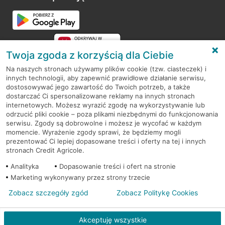
Przejdź do pytania
Twoja zgoda z korzyścią dla Ciebie
Na naszych stronach używamy plików cookie (tzw. ciasteczek) i
innych technologii, aby zapewnić prawidłowe działanie serwisu,
RODO
dostosowywać jego zawartość do Twoich potrzeb, a także
dostarczać Ci spersonalizowane reklamy na innych stronach
Regulamin serwisu
internetowych. Możesz wyrazić zgodę na wykorzystywanie lub
odrzucić pliki cookie – poza plikami niezbędnymi do funkcjonowania
Mapa serwisu
serwisu. Zgody są dobrowolne i możesz je wycofać w każdym
momencie. Wyrażenie zgody sprawi, że będziemy mogli
Polityka
Cookies
prezentować Ci lepiej dopasowane treści i oferty na tej i innych
stronach Credit Agricole.
Polityka prywatności
Analityka
Dopasowanie treści i ofert na stronie
Marketing wykonywany przez strony trzecie
Zobacz szczegóły zgód
Zobacz Politykę Cookies
© 2026 Credit Agricole Bank Polska S.A. Wszelkie prawa zastrzeżone
Akceptuję wszystkie