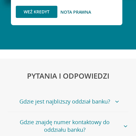
WEŹ KREDYT
NOTA PRAWNA
PYTANIA I ODPOWIEDZI
Gdzie jest najbliższy oddział banku?
Jeśli szukasz oddziału naszego banku, zapraszamy na
Gdzie znajdę numer kontaktowy do
stronę
Placówki i bankomaty
, na której znajduje się
oddziału banku?
wygodna wyszukiwarka.