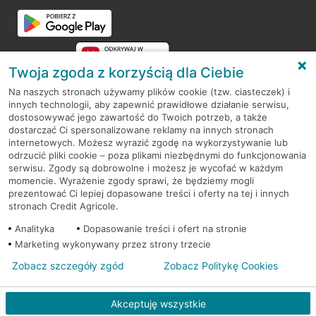
Przejdź do pytania
Twoja zgoda z korzyścią dla Ciebie
Na naszych stronach używamy plików cookie (tzw. ciasteczek) i
innych technologii, aby zapewnić prawidłowe działanie serwisu,
RODO
dostosowywać jego zawartość do Twoich potrzeb, a także
dostarczać Ci spersonalizowane reklamy na innych stronach
Regulamin serwisu
internetowych. Możesz wyrazić zgodę na wykorzystywanie lub
odrzucić pliki cookie – poza plikami niezbędnymi do funkcjonowania
Mapa serwisu
serwisu. Zgody są dobrowolne i możesz je wycofać w każdym
momencie. Wyrażenie zgody sprawi, że będziemy mogli
Polityka
Cookies
prezentować Ci lepiej dopasowane treści i oferty na tej i innych
stronach Credit Agricole.
Polityka prywatności
Analityka
Dopasowanie treści i ofert na stronie
Marketing wykonywany przez strony trzecie
Zobacz szczegóły zgód
Zobacz Politykę Cookies
© 2026 Credit Agricole Bank Polska S.A. Wszelkie prawa zastrzeżone
Akceptuję wszystkie