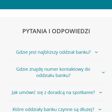
PYTANIA I ODPOWIEDZI
Gdzie jest najbliższy oddział banku?
Jeśli szukasz oddziału naszego banku, zapraszamy na
Gdzie znajdę numer kontaktowy do
stronę
Placówki i bankomaty
, na której znajduje się
oddziału banku?
wygodna wyszukiwarka.
Alternatywnie, możesz skorzystać z pełnej
listy naszych
oddziałów
.
Bank Credit Agricole nie udostępnia ogólnego numeru
Jak umówić się z doradcą na spotkanie?
telefonu do placówki bankowej.
Przejdź do pytania
Polecamy skorzystanie z możliwości wcześniejszego
Jeśli jesteś już
naszym
umówienia się z doradcą w placówce bankowej
.
Które oddziały banku czynne są dłużej?
klientem
możesz
samodzielnie
umówić się na spotkanie z