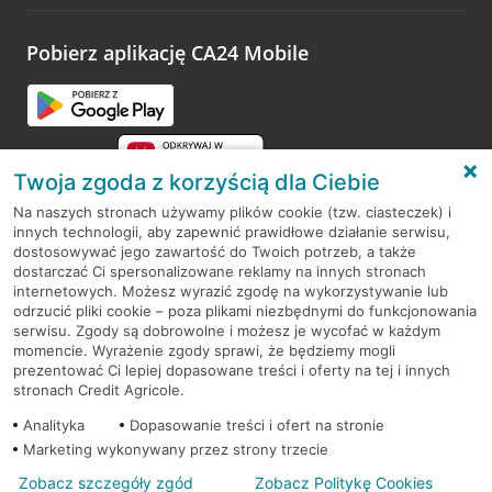
odwiedzoną placówkę i wypełnić formularz w ramach
platformy Profil Firmy w Google. Dziękujemy za wszystkie
opinie.
Pobierz aplikację CA24 Mobile
Przejdź do pytania
Twoja zgoda z korzyścią dla Ciebie
Na naszych stronach używamy plików cookie (tzw. ciasteczek) i
innych technologii, aby zapewnić prawidłowe działanie serwisu,
RODO
dostosowywać jego zawartość do Twoich potrzeb, a także
dostarczać Ci spersonalizowane reklamy na innych stronach
Regulamin serwisu
internetowych. Możesz wyrazić zgodę na wykorzystywanie lub
odrzucić pliki cookie – poza plikami niezbędnymi do funkcjonowania
Mapa serwisu
serwisu. Zgody są dobrowolne i możesz je wycofać w każdym
momencie. Wyrażenie zgody sprawi, że będziemy mogli
Polityka
Cookies
prezentować Ci lepiej dopasowane treści i oferty na tej i innych
stronach Credit Agricole.
Polityka prywatności
Analityka
Dopasowanie treści i ofert na stronie
Marketing wykonywany przez strony trzecie
Zobacz szczegóły zgód
Zobacz Politykę Cookies
© 2026 Credit Agricole Bank Polska S.A. Wszelkie prawa zastrzeżone