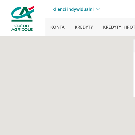
Klienci indywidualni
KONTA
KREDYTY
KREDYTY HIPO