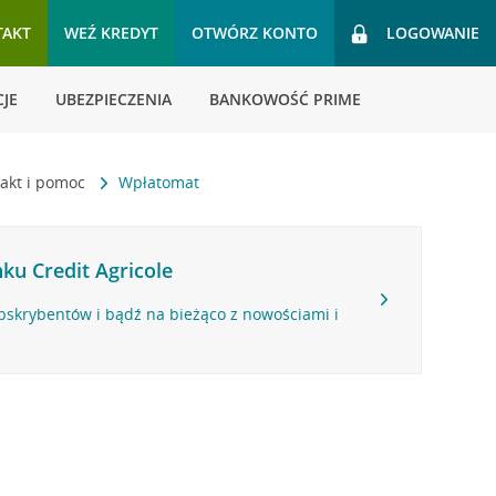
TAKT
WEŹ KREDYT
OTWÓRZ KONTO
LOGOWANIE
JE
UBEZPIECZENIA
BANKOWOŚĆ PRIME
akt i pomoc
Wpłatomat
ku Credit Agricole
bskrybentów i bądź na bieżąco z nowościami i