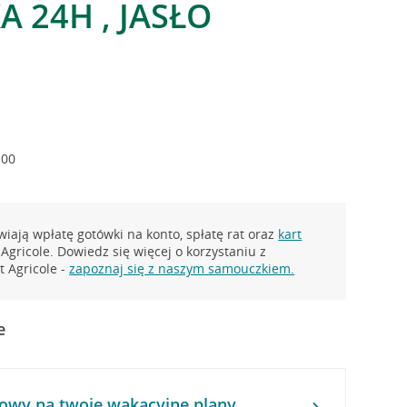
 24H , JASŁO
:00
iają wpłatę gotówki na konto, spłatę rat oraz
kart
Agricole. Dowiedz się więcej o korzystaniu z
 Agricole -
zapoznaj się z naszym samouczkiem.
e
owy na twoje wakacyjne plany