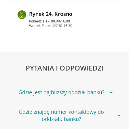
Rynek 24, Krosno
Poniedziałek: 09:00-16:00
Wtorek-Piątek: 09:30-16:30
PYTANIA I ODPOWIEDZI
Gdzie jest najbliższy oddział banku?
Jeśli szukasz oddziału naszego banku, zapraszamy na
Gdzie znajdę numer kontaktowy do
stronę
Placówki i bankomaty
, na której znajduje się
oddziału banku?
wygodna wyszukiwarka.