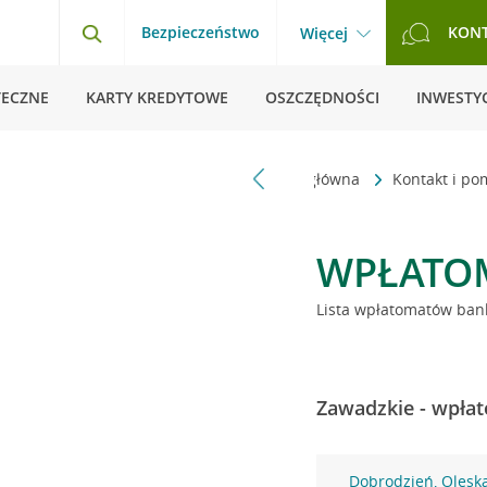
Bezpieczeństwo
KON
Więcej
TECZNE
KARTY KREDYTOWE
OSZCZĘDNOŚCI
INWESTYC
Strona główna
Kontakt i p
WPŁATO
Lista wpłatomatów bank
Zawadzkie - wpłat
Dobrodzień, Olesk