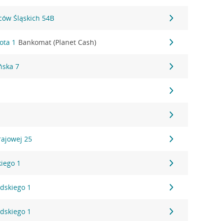
ców Śląskich 54B
ota 1
Bankomat (Planet Cash)
ńska 7
rajowej 25
kiego 1
udskiego 1
udskiego 1