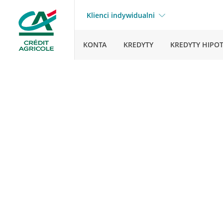
Klienci indywidualni
KONTA
KREDYTY
KREDYTY HIPO