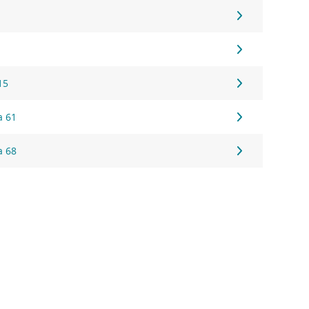
1
15
a 61
a 68