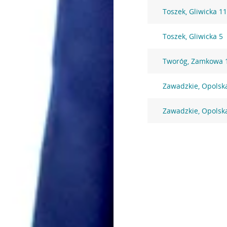
Toszek, Gliwicka 1
Toszek, Gliwicka 5
Tworóg, Zamkowa 
Zawadzkie, Opolsk
Zawadzkie, Opolsk