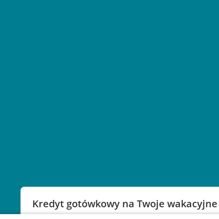
Kredyt gotówkowy na Twoje wakacyjne
Weź kredyt na to co ważne. Twoje marzenia nie mu