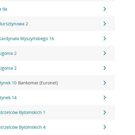
a 9a
 Bursztynowa 2
 Kardynała Wyszyńskiego 16
Ligonia 2
Ligonia 2
 Rynek 10
Bankomat (Euronet)
 Rynek 14
 Strzelców Bytomskich 1
 Strzelców Bytomskich 4