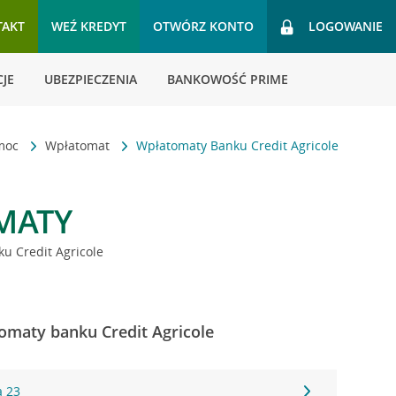
TAKT
WEŹ KREDYT
OTWÓRZ KONTO
LOGOWANIE
JE
UBEZPIECZENIA
BANKOWOŚĆ PRIME
omoc
Wpłatomat
Wpłatomaty Banku Credit Agricole
MATY
u Credit Agricole
omaty banku Credit Agricole
a 23