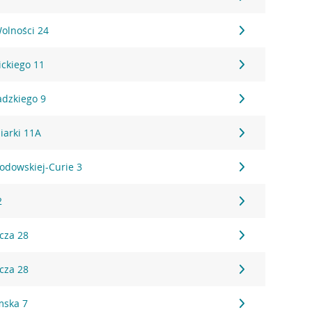
olności 24
ickiego 11
adzkiego 9
iarki 11A
łodowskiej-Curie 3
2
icza 28
icza 28
mska 7