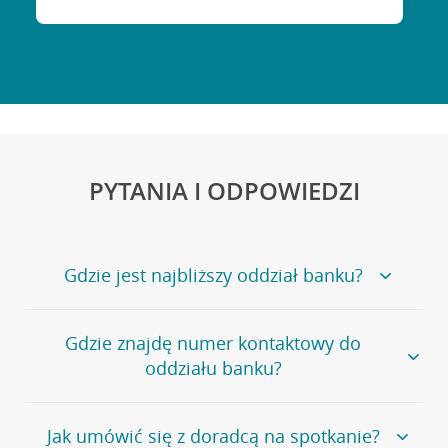
PYTANIA I ODPOWIEDZI
Gdzie jest najbliższy oddział banku?
Jeśli szukasz oddziału naszego banku, zapraszamy na
Gdzie znajdę numer kontaktowy do
stronę
Placówki i bankomaty
, na której znajduje się
oddziału banku?
wygodna wyszukiwarka.
Alternatywnie, możesz skorzystać z pełnej
listy naszych
oddziałów
.
Bank Credit Agricole nie udostępnia ogólnego numeru
Jak umówić się z doradcą na spotkanie?
telefonu do placówki bankowej.