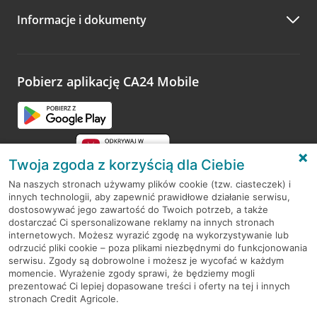
Informacje i dokumenty
Zachęcamy do podzielenia się z nami opinią o wizycie.
Wystarczy przejść na stronę
Oceń wizytę
, wyszukać
odwiedzoną placówkę i wypełnić formularz w ramach
platformy Profil Firmy w Google. Dziękujemy za wszystkie
opinie.
Pobierz aplikację CA24 Mobile
Przejdź do pytania
Twoja zgoda z korzyścią dla Ciebie
Na naszych stronach używamy plików cookie (tzw. ciasteczek) i
innych technologii, aby zapewnić prawidłowe działanie serwisu,
RODO
dostosowywać jego zawartość do Twoich potrzeb, a także
dostarczać Ci spersonalizowane reklamy na innych stronach
Regulamin serwisu
internetowych. Możesz wyrazić zgodę na wykorzystywanie lub
odrzucić pliki cookie – poza plikami niezbędnymi do funkcjonowania
Mapa serwisu
serwisu. Zgody są dobrowolne i możesz je wycofać w każdym
momencie. Wyrażenie zgody sprawi, że będziemy mogli
Polityka
Cookies
prezentować Ci lepiej dopasowane treści i oferty na tej i innych
stronach Credit Agricole.
Polityka prywatności