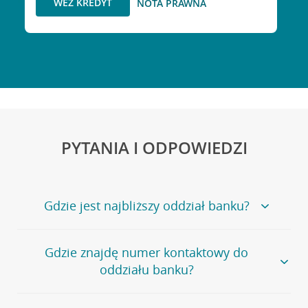
WEŹ KREDYT
NOTA PRAWNA
PYTANIA I ODPOWIEDZI
Gdzie jest najbliższy oddział banku?
Jeśli szukasz oddziału naszego banku, zapraszamy na
Gdzie znajdę numer kontaktowy do
stronę
Placówki i bankomaty
, na której znajduje się
oddziału banku?
wygodna wyszukiwarka.
Alternatywnie, możesz skorzystać z pełnej
listy naszych