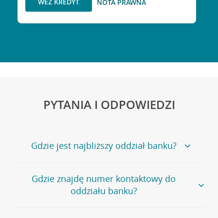
WEŹ KREDYT
NOTA PRAWNA
PYTANIA I ODPOWIEDZI
Gdzie jest najbliższy oddział banku?
Jeśli szukasz oddziału naszego banku, zapraszamy na
Gdzie znajdę numer kontaktowy do
stronę
Placówki i bankomaty
, na której znajduje się
oddziału banku?
wygodna wyszukiwarka.
Alternatywnie, możesz skorzystać z pełnej
listy naszych