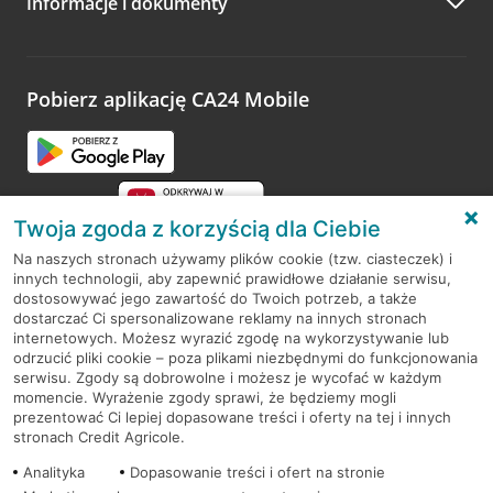
Informacje i dokumenty
Zachęcamy do podzielenia się z nami opinią o wizycie.
Wystarczy przejść na stronę
Oceń wizytę
, wyszukać
odwiedzoną placówkę i wypełnić formularz w ramach
platformy Profil Firmy w Google. Dziękujemy za wszystkie
opinie.
Pobierz aplikację CA24 Mobile
Przejdź do pytania
Twoja zgoda z korzyścią dla Ciebie
Na naszych stronach używamy plików cookie (tzw. ciasteczek) i
innych technologii, aby zapewnić prawidłowe działanie serwisu,
RODO
dostosowywać jego zawartość do Twoich potrzeb, a także
dostarczać Ci spersonalizowane reklamy na innych stronach
Regulamin serwisu
internetowych. Możesz wyrazić zgodę na wykorzystywanie lub
odrzucić pliki cookie – poza plikami niezbędnymi do funkcjonowania
Mapa serwisu
serwisu. Zgody są dobrowolne i możesz je wycofać w każdym
momencie. Wyrażenie zgody sprawi, że będziemy mogli
Polityka
Cookies
prezentować Ci lepiej dopasowane treści i oferty na tej i innych
stronach Credit Agricole.
Polityka prywatności
Analityka
Dopasowanie treści i ofert na stronie