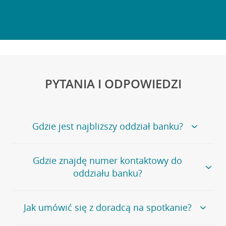
PYTANIA I ODPOWIEDZI
Gdzie jest najbliższy oddział banku?
Jeśli szukasz oddziału naszego banku, zapraszamy na
Gdzie znajdę numer kontaktowy do
stronę
Placówki i bankomaty
, na której znajduje się
oddziału banku?
wygodna wyszukiwarka.
Alternatywnie, możesz skorzystać z pełnej
listy naszych
oddziałów
.
Bank Credit Agricole nie udostępnia ogólnego numeru
Jak umówić się z doradcą na spotkanie?
telefonu do placówki bankowej.
Przejdź do pytania