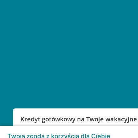
Kredyt gotówkowy na Twoje wakacyjne
Weź kredyt na to co ważne. Twoje marzenia nie mu
Twoja zgoda z korzyścią dla Ciebie
RRSO: 9,6%