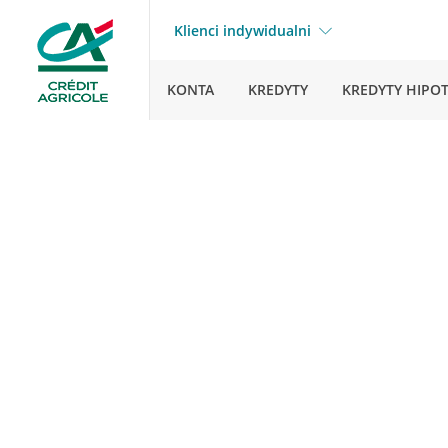
Klienci indywidualni
KONTA
KREDYTY
KREDYTY HIPO