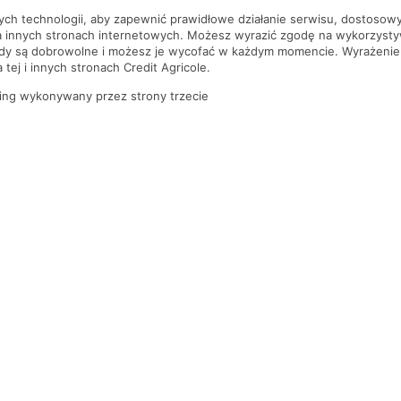
nych technologii, aby zapewnić prawidłowe działanie serwisu, dostoso
a innych stronach internetowych. Możesz wyrazić zgodę na wykorzystywa
ody są dobrowolne i możesz je wycofać w każdym momencie. Wyrażenie
tej i innych stronach Credit Agricole.
ing wykonywany przez strony trzecie
PYTANIA I ODPOWIEDZI