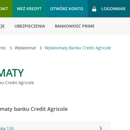
TAKT
WEŹ KREDYT
OTWÓRZ KONTO
LOGOWANIE
JE
UBEZPIECZENIA
BANKOWOŚĆ PRIME
omoc
Wpłatomat
Wpłatomaty Banku Credit Agricole
MATY
u Credit Agricole
maty banku Credit Agricole
ska 133