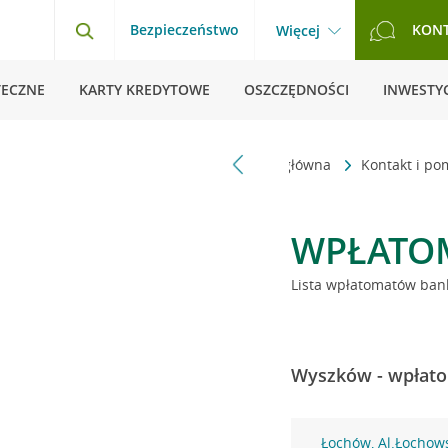
Bezpieczeństwo
KON
Więcej
TECZNE
KARTY KREDYTOWE
OSZCZĘDNOŚCI
INWESTYC
Strona główna
Kontakt i p
WPŁATO
Lista wpłatomatów bank
Wyszków - wpłato
Łochów, Al.Łochow