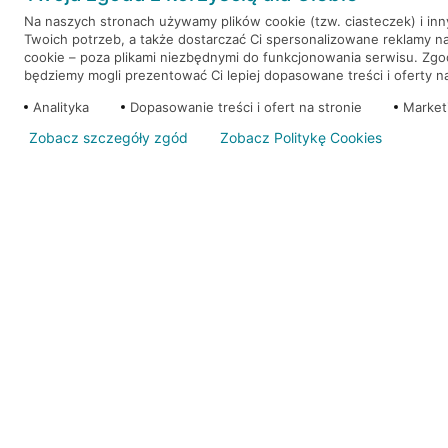
Na naszych stronach używamy plików cookie (tzw. ciasteczek) i in
Twoich potrzeb, a także dostarczać Ci spersonalizowane reklamy n
WEŹ KREDYT
NOTA PRAWNA
cookie – poza plikami niezbędnymi do funkcjonowania serwisu. Zg
będziemy mogli prezentować Ci lepiej dopasowane treści i oferty na 
Analityka
Dopasowanie treści i ofert na stronie
Market
Zobacz szczegóły zgód
Zobacz Politykę Cookies