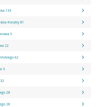
ska 133
ręba-Kocęby 81
lonowa 5
owa 22
ińskiego 62
ki 5
 32
ego 28
ego 28