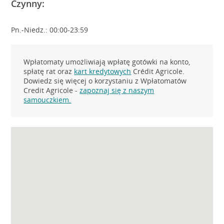
Czynny:
Pn.-Niedz.: 00:00-23:59
Wpłatomaty umożliwiają wpłatę gotówki na konto,
spłatę rat oraz
kart kredytowych
Crédit Agricole.
Dowiedz się więcej o korzystaniu z Wpłatomatów
Credit Agricole -
zapoznaj się z naszym
samouczkiem.