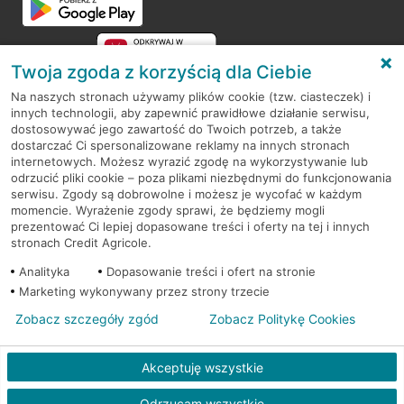
Twoja zgoda z korzyścią dla Ciebie
Na naszych stronach używamy plików cookie (tzw. ciasteczek) i
innych technologii, aby zapewnić prawidłowe działanie serwisu,
RODO
dostosowywać jego zawartość do Twoich potrzeb, a także
dostarczać Ci spersonalizowane reklamy na innych stronach
Regulamin serwisu
internetowych. Możesz wyrazić zgodę na wykorzystywanie lub
odrzucić pliki cookie – poza plikami niezbędnymi do funkcjonowania
Mapa serwisu
serwisu. Zgody są dobrowolne i możesz je wycofać w każdym
momencie. Wyrażenie zgody sprawi, że będziemy mogli
Polityka
Cookies
prezentować Ci lepiej dopasowane treści i oferty na tej i innych
stronach Credit Agricole.
Polityka prywatności
Analityka
Dopasowanie treści i ofert na stronie
Marketing wykonywany przez strony trzecie
Zobacz szczegóły zgód
Zobacz Politykę Cookies
© 2026 Credit Agricole Bank Polska S.A. Wszelkie prawa zastrzeżone
Akceptuję wszystkie
Odrzucam wszystkie