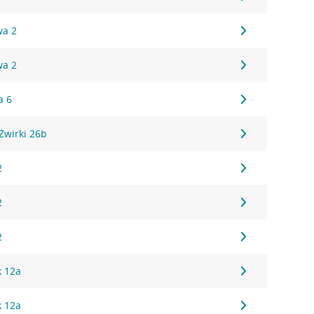
wa 2
wa 2
a 6
Żwirki 26b
2
2
2
k 12a
k 12a