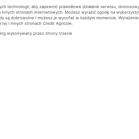
nych technologii, aby zapewnić prawidłowe działanie serwisu, dostoso
a innych stronach internetowych. Możesz wyrazić zgodę na wykorzystywa
ody są dobrowolne i możesz je wycofać w każdym momencie. Wyrażenie
tej i innych stronach Credit Agricole.
ing wykonywany przez strony trzecie
PYTANIA I ODPOWIEDZI