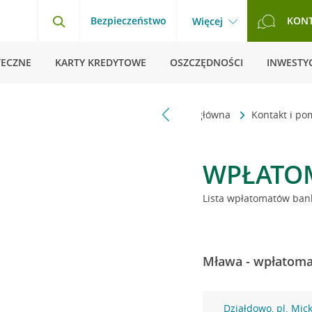
Bezpieczeństwo
KON
Więcej
TECZNE
KARTY KREDYTOWE
OSZCZĘDNOŚCI
INWESTYC
Strona główna
Kontakt i p
WPŁATO
Lista wpłatomatów bank
Mława - wpłatomat
Działdowo, pl. Mic