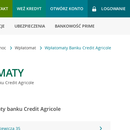
TAKT
WEŹ KREDYT
OTWÓRZ KONTO
LOGOWANIE
JE
UBEZPIECZENIA
BANKOWOŚĆ PRIME
omoc
Wpłatomat
Wpłatomaty Banku Credit Agricole
MATY
u Credit Agricole
y banku Credit Agricole
kiewicza 35