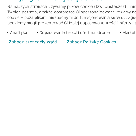
Na naszych stronach używamy plików cookie (tzw. ciasteczek) i in
Twoich potrzeb, a także dostarczać Ci spersonalizowane reklamy n
WEŹ KREDYT
NOTA PRAWNA
cookie – poza plikami niezbędnymi do funkcjonowania serwisu. Zg
będziemy mogli prezentować Ci lepiej dopasowane treści i oferty na 
Analityka
Dopasowanie treści i ofert na stronie
Market
Zobacz szczegóły zgód
Zobacz Politykę Cookies