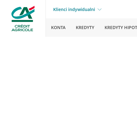
Klienci indywidualni
KONTA
KREDYTY
KREDYTY HIPO