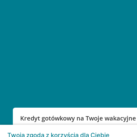
Kredyt gotówkowy na Twoje wakacyjne
Weź kredyt na to co ważne. Twoje marzenia nie mu
Twoja zgoda z korzyścią dla Ciebie
RRSO: 9,6%