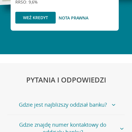
RRSO: 9,6%
WEŹ KREDYT
NOTA PRAWNA
PYTANIA I ODPOWIEDZI
Gdzie jest najbliższy oddział banku?
Jeśli szukasz oddziału naszego banku, zapraszamy na
Gdzie znajdę numer kontaktowy do
stronę
Placówki i bankomaty
, na której znajduje się