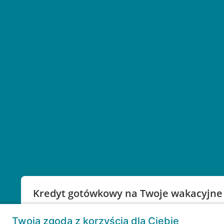
Kredyt gotówkowy na Twoje wakacyjne
Weź kredyt na to co ważne. Twoje marzenia nie mu
Twoja zgoda z korzyścią dla Ciebie
RRSO: 9,6%