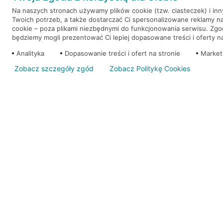
Na naszych stronach używamy plików cookie (tzw. ciasteczek) i in
Twoich potrzeb, a także dostarczać Ci spersonalizowane reklamy n
WEŹ KREDYT
NOTA PRAWNA
cookie – poza plikami niezbędnymi do funkcjonowania serwisu. Zg
będziemy mogli prezentować Ci lepiej dopasowane treści i oferty na 
Analityka
Dopasowanie treści i ofert na stronie
Market
Zobacz szczegóły zgód
Zobacz Politykę Cookies