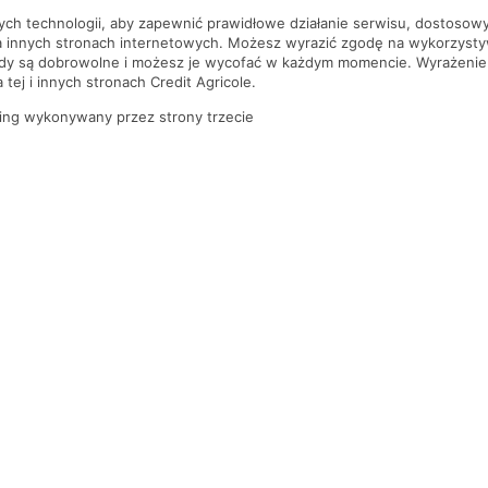
nych technologii, aby zapewnić prawidłowe działanie serwisu, dostoso
a innych stronach internetowych. Możesz wyrazić zgodę na wykorzystywa
ody są dobrowolne i możesz je wycofać w każdym momencie. Wyrażenie
tej i innych stronach Credit Agricole.
ing wykonywany przez strony trzecie
PYTANIA I ODPOWIEDZI