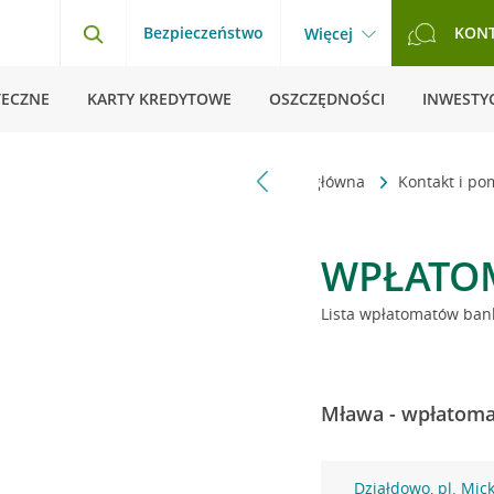
Bezpieczeństwo
KON
Więcej
TECZNE
KARTY KREDYTOWE
OSZCZĘDNOŚCI
INWESTYC
Strona główna
Kontakt i p
WPŁATO
Lista wpłatomatów bank
Mława - wpłatomat
Działdowo, pl. Mic