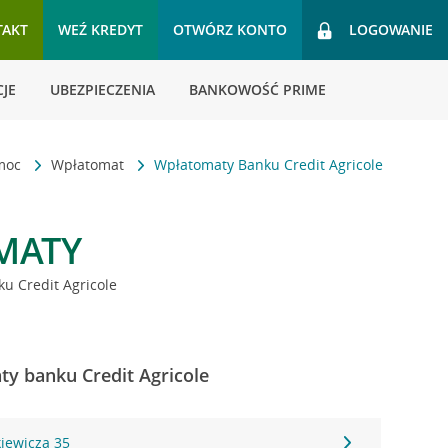
TAKT
WEŹ KREDYT
OTWÓRZ KONTO
LOGOWANIE
JE
UBEZPIECZENIA
BANKOWOŚĆ PRIME
omoc
Wpłatomat
Wpłatomaty Banku Credit Agricole
MATY
u Credit Agricole
y banku Credit Agricole
kiewicza 35