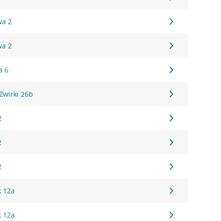
wa 2
wa 2
a 6
Żwirki 26b
2
2
2
k 12a
k 12a