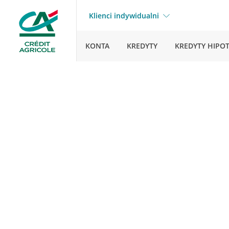
Klienci indywidualni
KONTA
KREDYTY
KREDYTY HIPO