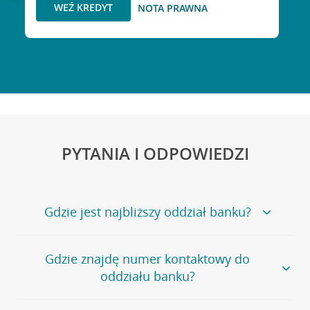
WEŹ KREDYT
NOTA PRAWNA
PYTANIA I ODPOWIEDZI
Gdzie jest najbliższy oddział banku?
Jeśli szukasz oddziału naszego banku, zapraszamy na
Gdzie znajdę numer kontaktowy do
stronę
Placówki i bankomaty
, na której znajduje się
oddziału banku?
wygodna wyszukiwarka.
Alternatywnie, możesz skorzystać z pełnej
listy naszych