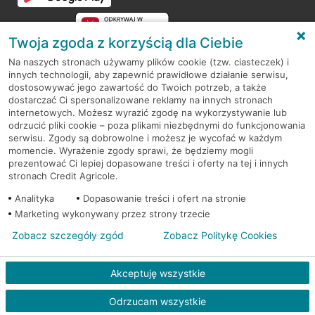
Twoja zgoda z korzyścią dla Ciebie
Na naszych stronach używamy plików cookie (tzw. ciasteczek) i
innych technologii, aby zapewnić prawidłowe działanie serwisu,
RODO
dostosowywać jego zawartość do Twoich potrzeb, a także
dostarczać Ci spersonalizowane reklamy na innych stronach
Regulamin serwisu
internetowych. Możesz wyrazić zgodę na wykorzystywanie lub
odrzucić pliki cookie – poza plikami niezbędnymi do funkcjonowania
Mapa serwisu
serwisu. Zgody są dobrowolne i możesz je wycofać w każdym
momencie. Wyrażenie zgody sprawi, że będziemy mogli
Polityka
Cookies
prezentować Ci lepiej dopasowane treści i oferty na tej i innych
stronach Credit Agricole.
Polityka prywatności
Analityka
Dopasowanie treści i ofert na stronie
Marketing wykonywany przez strony trzecie
Zobacz szczegóły zgód
Zobacz Politykę Cookies
© 2026 Credit Agricole Bank Polska S.A. Wszelkie prawa zastrzeżone
Akceptuję wszystkie
Odrzucam wszystkie