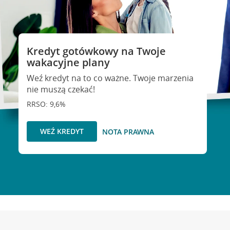
Kredyt gotówkowy na Twoje
wakacyjne plany
Weź kredyt na to co ważne. Twoje marzenia
nie muszą czekać!
RRSO: 9,6%
WEŹ KREDYT
NOTA PRAWNA