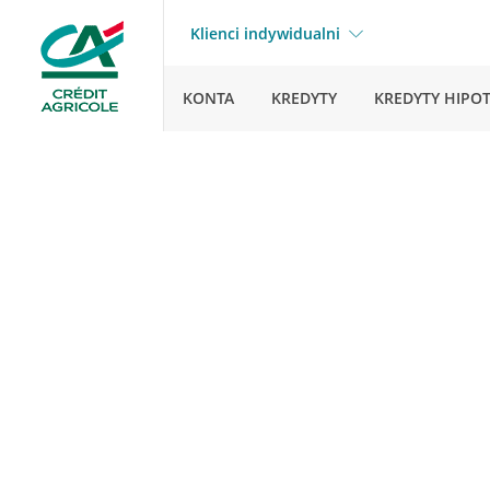
Klienci indywidualni
KONTA
KREDYTY
KREDYTY HIPO