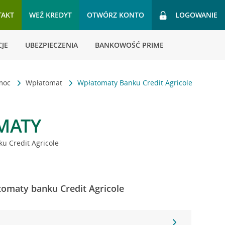
TAKT
WEŹ KREDYT
OTWÓRZ KONTO
LOGOWANIE
JE
UBEZPIECZENIA
BANKOWOŚĆ PRIME
omoc
Wpłatomat
Wpłatomaty Banku Credit Agricole
MATY
u Credit Agricole
tomaty banku Credit Agricole