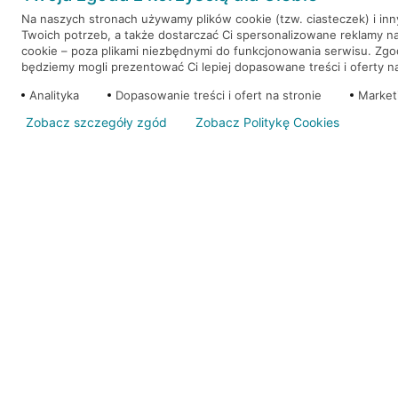
Na naszych stronach używamy plików cookie (tzw. ciasteczek) i in
Twoich potrzeb, a także dostarczać Ci spersonalizowane reklamy n
WEŹ KREDYT
NOTA PRAWNA
cookie – poza plikami niezbędnymi do funkcjonowania serwisu. Zg
będziemy mogli prezentować Ci lepiej dopasowane treści i oferty na 
Analityka
Dopasowanie treści i ofert na stronie
Market
Zobacz szczegóły zgód
Zobacz Politykę Cookies