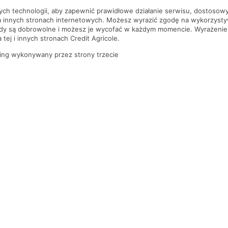
nych technologii, aby zapewnić prawidłowe działanie serwisu, dostoso
a innych stronach internetowych. Możesz wyrazić zgodę na wykorzystywa
ody są dobrowolne i możesz je wycofać w każdym momencie. Wyrażenie
tej i innych stronach Credit Agricole.
ing wykonywany przez strony trzecie
PYTANIA I ODPOWIEDZI