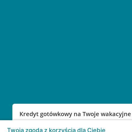
Kredyt gotówkowy na Twoje wakacyjne
Weź kredyt na to co ważne. Twoje marzenia nie mu
Twoja zgoda z korzyścią dla Ciebie
RRSO: 9,6%