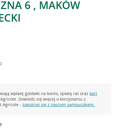
ZNA 6 , MAKÓW
ECKI
0
iają wpłatę gotówki na konto, spłatę rat oraz
kart
Agricole. Dowiedz się więcej o korzystaniu z
 Agricole -
zapoznaj się z naszym samouczkiem.
e