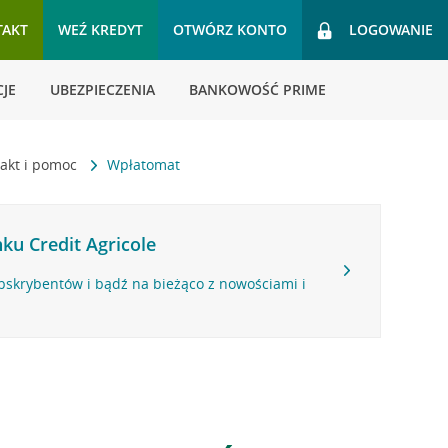
TAKT
WEŹ KREDYT
OTWÓRZ KONTO
LOGOWANIE
JE
UBEZPIECZENIA
BANKOWOŚĆ PRIME
akt i pomoc
Wpłatomat
ku Credit Agricole
bskrybentów i bądź na bieżąco z nowościami i