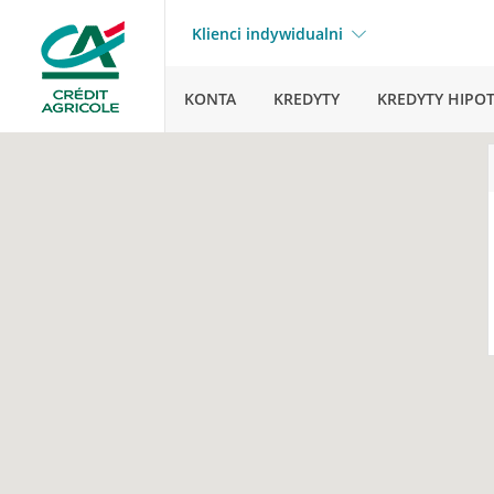
Klienci indywidualni
KONTA
KREDYTY
KREDYTY HIPO