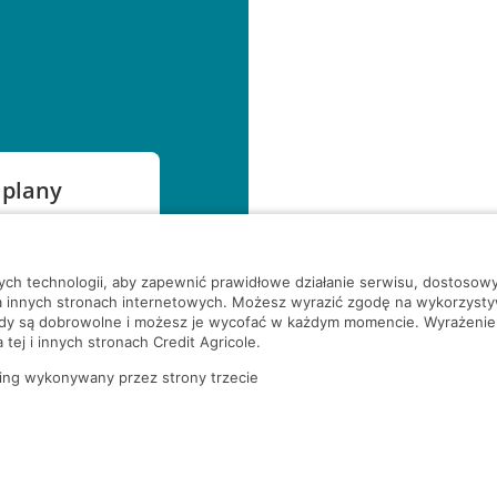
 plany
szą czekać!
nych technologii, aby zapewnić prawidłowe działanie serwisu, dostoso
a innych stronach internetowych. Możesz wyrazić zgodę na wykorzystywa
ody są dobrowolne i możesz je wycofać w każdym momencie. Wyrażenie
tej i innych stronach Credit Agricole.
ing wykonywany przez strony trzecie