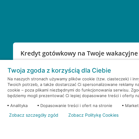
Kredyt gotówkowy na Twoje wakacyjne
Weź kredyt na to co ważne. Twoje marzenia nie mu
Twoja zgoda z korzyścią dla Ciebie
RRSO: 9,6%
Na naszych stronach używamy plików cookie (tzw. ciasteczek) i in
Twoich potrzeb, a także dostarczać Ci spersonalizowane reklamy n
WEŹ KREDYT
NOTA PRAWNA
cookie – poza plikami niezbędnymi do funkcjonowania serwisu. Zg
będziemy mogli prezentować Ci lepiej dopasowane treści i oferty na 
Analityka
Dopasowanie treści i ofert na stronie
Market
Zobacz szczegóły zgód
Zobacz Politykę Cookies