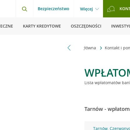
Bezpieczeństwo
KON
Więcej
TECZNE
KARTY KREDYTOWE
OSZCZĘDNOŚCI
INWESTYC
Strona główna
Kontakt i p
WPŁATO
Lista wpłatomatów bank
Tarnów - wpłatoma
Tarnów, Czerwony