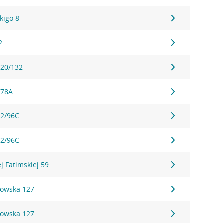
kigo 8
2
120/132
178A
72/96C
72/96C
j Fatimskiej 59
owska 127
owska 127