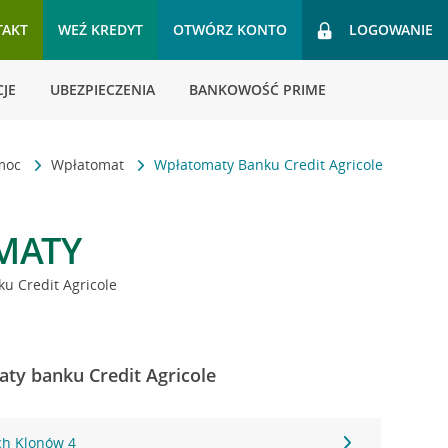
TAKT
WEŹ KREDYT
OTWÓRZ KONTO
LOGOWANIE
JE
UBEZPIECZENIA
BANKOWOŚĆ PRIME
omoc
Wpłatomat
Wpłatomaty Banku Credit Agricole
MATY
u Credit Agricole
ty banku Credit Agricole
ch Klonów 4