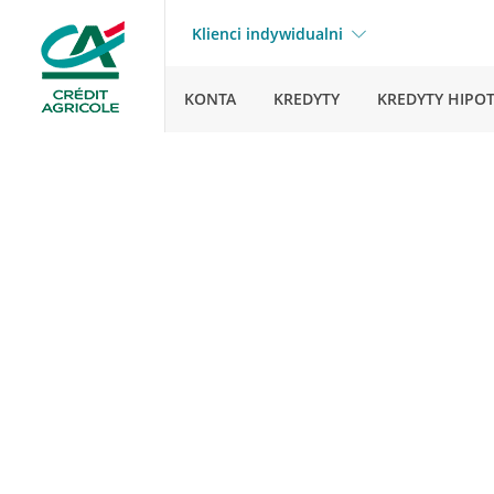
Klienci indywidualni
KONTA
KREDYTY
KREDYTY HIPO