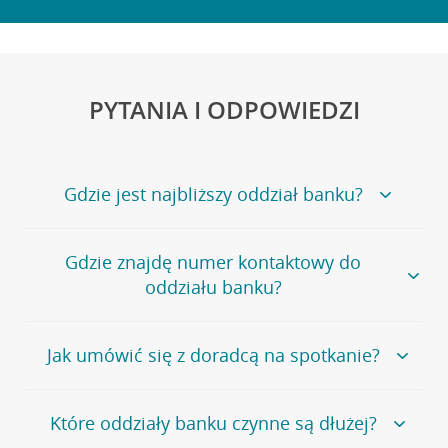
PYTANIA I ODPOWIEDZI
Gdzie jest najbliższy oddział banku?
Jeśli szukasz oddziału naszego banku, zapraszamy na
Gdzie znajdę numer kontaktowy do
stronę
Placówki i bankomaty
, na której znajduje się
oddziału banku?
wygodna wyszukiwarka.
Alternatywnie, możesz skorzystać z pełnej
listy naszych
oddziałów
.
Bank Credit Agricole nie udostępnia ogólnego numeru
Jak umówić się z doradcą na spotkanie?
telefonu do placówki bankowej.
Przejdź do pytania
Polecamy skorzystanie z możliwości wcześniejszego
Jeśli jesteś już
naszym
umówienia się z doradcą w placówce bankowej
.
Które oddziały banku czynne są dłużej?
klientem
możesz
samodzielnie
umówić się na spotkanie z