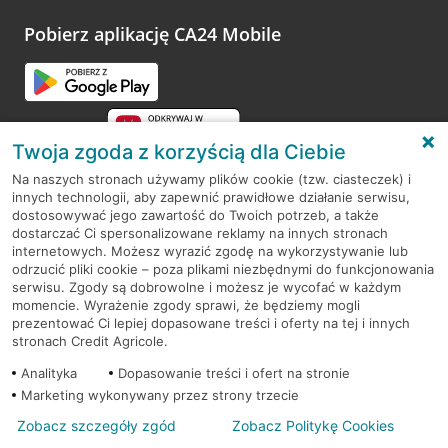
platformy Profil Firmy w Google. Dziękujemy za wszystkie
opinie.
Pobierz aplikację CA24 Mobile
Przejdź do pytania
Twoja zgoda z korzyścią dla Ciebie
Na naszych stronach używamy plików cookie (tzw. ciasteczek) i
innych technologii, aby zapewnić prawidłowe działanie serwisu,
RODO
dostosowywać jego zawartość do Twoich potrzeb, a także
dostarczać Ci spersonalizowane reklamy na innych stronach
Regulamin serwisu
internetowych. Możesz wyrazić zgodę na wykorzystywanie lub
odrzucić pliki cookie – poza plikami niezbędnymi do funkcjonowania
Mapa serwisu
serwisu. Zgody są dobrowolne i możesz je wycofać w każdym
momencie. Wyrażenie zgody sprawi, że będziemy mogli
Polityka
Cookies
prezentować Ci lepiej dopasowane treści i oferty na tej i innych
stronach Credit Agricole.
Polityka prywatności
Analityka
Dopasowanie treści i ofert na stronie
Marketing wykonywany przez strony trzecie
Zobacz szczegóły zgód
Zobacz Politykę Cookies
© 2026 Credit Agricole Bank Polska S.A. Wszelkie prawa zastrzeżone