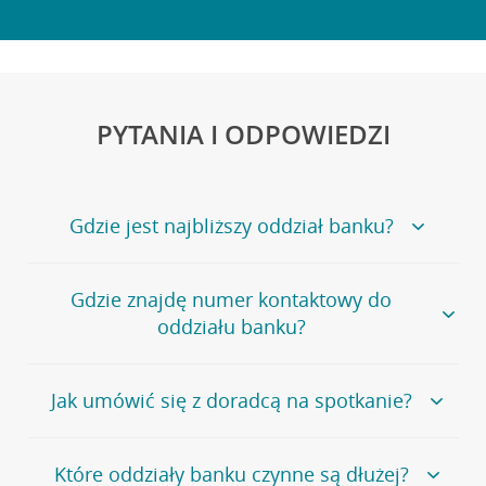
PYTANIA I ODPOWIEDZI
Gdzie jest najbliższy oddział banku?
Jeśli szukasz oddziału naszego banku, zapraszamy na
Gdzie znajdę numer kontaktowy do
stronę
Placówki i bankomaty
, na której znajduje się
oddziału banku?
wygodna wyszukiwarka.
Alternatywnie, możesz skorzystać z pełnej
listy naszych
oddziałów
.
Bank Credit Agricole nie udostępnia ogólnego numeru
Jak umówić się z doradcą na spotkanie?
telefonu do placówki bankowej.
Przejdź do pytania
Polecamy skorzystanie z możliwości wcześniejszego
Jeśli jesteś już
naszym
umówienia się z doradcą w placówce bankowej
.
Które oddziały banku czynne są dłużej?
klientem
możesz
samodzielnie
umówić się na spotkanie z