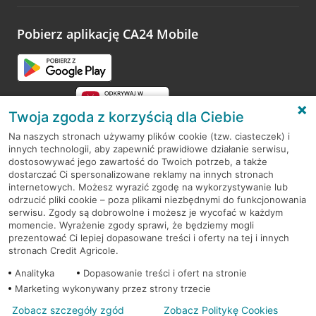
odwiedzoną placówkę i wypełnić formularz w ramach
platformy Profil Firmy w Google. Dziękujemy za wszystkie
opinie.
Pobierz aplikację CA24 Mobile
Przejdź do pytania
Twoja zgoda z korzyścią dla Ciebie
Na naszych stronach używamy plików cookie (tzw. ciasteczek) i
innych technologii, aby zapewnić prawidłowe działanie serwisu,
RODO
dostosowywać jego zawartość do Twoich potrzeb, a także
dostarczać Ci spersonalizowane reklamy na innych stronach
Regulamin serwisu
internetowych. Możesz wyrazić zgodę na wykorzystywanie lub
odrzucić pliki cookie – poza plikami niezbędnymi do funkcjonowania
Mapa serwisu
serwisu. Zgody są dobrowolne i możesz je wycofać w każdym
momencie. Wyrażenie zgody sprawi, że będziemy mogli
Polityka
Cookies
prezentować Ci lepiej dopasowane treści i oferty na tej i innych
stronach Credit Agricole.
Polityka prywatności
Analityka
Dopasowanie treści i ofert na stronie
Marketing wykonywany przez strony trzecie
Zobacz szczegóły zgód
Zobacz Politykę Cookies
© 2026 Credit Agricole Bank Polska S.A. Wszelkie prawa zastrzeżone