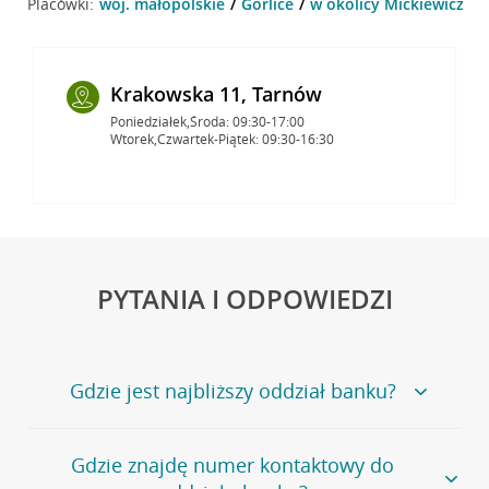
Placówki:
woj. małopolskie
Gorlice
w okolicy Mickiewicza 22
Krakowska 11, Tarnów
Poniedziałek,Środa: 09:30-17:00
Wtorek,Czwartek-Piątek: 09:30-16:30
PYTANIA I ODPOWIEDZI
Gdzie jest najbliższy oddział banku?
Jeśli szukasz oddziału naszego banku, zapraszamy na
Gdzie znajdę numer kontaktowy do
stronę
Placówki i bankomaty
, na której znajduje się