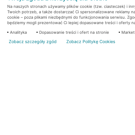
Na naszych stronach używamy plików cookie (tzw. ciasteczek) i in
Twoich potrzeb, a także dostarczać Ci spersonalizowane reklamy n
WEŹ KREDYT
NOTA PRAWNA
cookie – poza plikami niezbędnymi do funkcjonowania serwisu. Zg
będziemy mogli prezentować Ci lepiej dopasowane treści i oferty na 
Analityka
Dopasowanie treści i ofert na stronie
Market
Zobacz szczegóły zgód
Zobacz Politykę Cookies