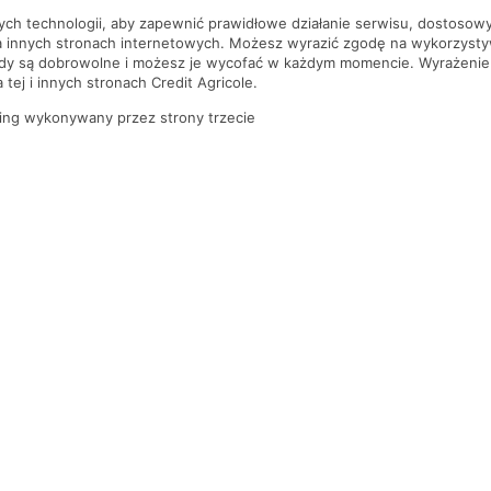
nych technologii, aby zapewnić prawidłowe działanie serwisu, dostoso
a innych stronach internetowych. Możesz wyrazić zgodę na wykorzystywa
ody są dobrowolne i możesz je wycofać w każdym momencie. Wyrażenie
tej i innych stronach Credit Agricole.
ing wykonywany przez strony trzecie
PYTANIA I ODPOWIEDZI