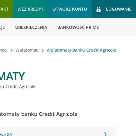
TAKT
WEŹ KREDYT
OTWÓRZ KONTO
LOGOWANIE
JE
UBEZPIECZENIA
BANKOWOŚĆ PRIME
omoc
Wpłatomat
Wpłatomaty Banku Credit Agricole
MATY
u Credit Agricole
tomaty banku Credit Agricole
owa 8A