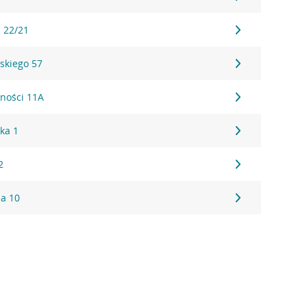
 22/21
skiego 57
lności 11A
ka 1
2
ja 10