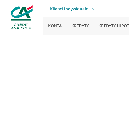
Klienci indywidualni
KONTA
KREDYTY
KREDYTY HIPO