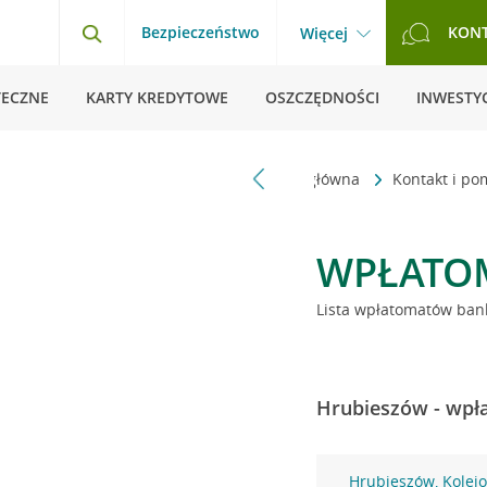
Bezpieczeństwo
KON
Więcej
TECZNE
KARTY KREDYTOWE
OSZCZĘDNOŚCI
INWESTYC
Strona główna
Kontakt i p
WPŁATO
Lista wpłatomatów bank
Hrubieszów - wpła
Hrubieszów, Kolej