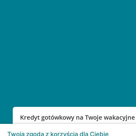
Kredyt gotówkowy na Twoje wakacyjne
Weź kredyt na to co ważne. Twoje marzenia nie mu
Twoja zgoda z korzyścią dla Ciebie
RRSO: 9,6%