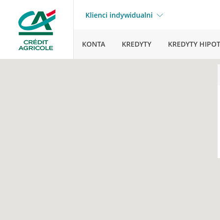
Klienci indywidualni
KONTA
KREDYTY
KREDYTY HIPO