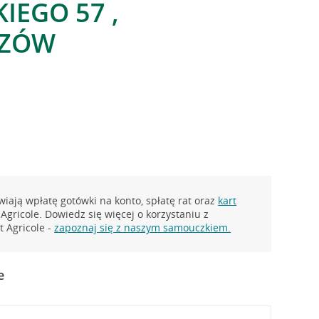
IEGO 57 ,
SZÓW
iają wpłatę gotówki na konto, spłatę rat oraz
kart
Agricole. Dowiedz się więcej o korzystaniu z
 Agricole -
zapoznaj się z naszym samouczkiem.
e