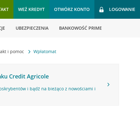
TAKT
WEŹ KREDYT
OTWÓRZ KONTO
LOGOWANIE
JE
UBEZPIECZENIA
BANKOWOŚĆ PRIME
akt i pomoc
Wpłatomat
ku Credit Agricole
bskrybentów i bądź na bieżąco z nowościami i