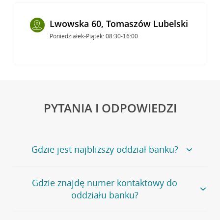
Lwowska 60, Tomaszów Lubelski
Poniedziałek-Piątek: 08:30-16:00
PYTANIA I ODPOWIEDZI
Gdzie jest najbliższy oddział banku?
Jeśli szukasz oddziału naszego banku, zapraszamy na
Gdzie znajdę numer kontaktowy do
stronę
Placówki i bankomaty
, na której znajduje się
oddziału banku?
wygodna wyszukiwarka.
Alternatywnie, możesz skorzystać z pełnej
listy naszych