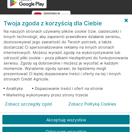
Twoja zgoda z korzyścią dla Ciebie
Na naszych stronach używamy plików cookie (tzw. ciasteczek) i
innych technologii, aby zapewnić prawidłowe działanie serwisu,
RODO
dostosowywać jego zawartość do Twoich potrzeb, a także
dostarczać Ci spersonalizowane reklamy na innych stronach
Regulamin serwisu
internetowych. Możesz wyrazić zgodę na wykorzystywanie lub
odrzucić pliki cookie – poza plikami niezbędnymi do funkcjonowania
Mapa serwisu
serwisu. Zgody są dobrowolne i możesz je wycofać w każdym
momencie. Wyrażenie zgody sprawi, że będziemy mogli
Polityka
Cookies
prezentować Ci lepiej dopasowane treści i oferty na tej i innych
stronach Credit Agricole.
Polityka prywatności
Analityka
Dopasowanie treści i ofert na stronie
Marketing wykonywany przez strony trzecie
Zobacz szczegóły zgód
Zobacz Politykę Cookies
© 2026 Credit Agricole Bank Polska S.A. Wszelkie prawa zastrzeżone
Akceptuję wszystkie
Odrzucam wszystkie