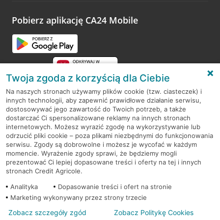
platformy Profil Firmy w Google. Dziękujemy za wszystkie
opinie.
Pobierz aplikację CA24 Mobile
Przejdź do pytania
Twoja zgoda z korzyścią dla Ciebie
Na naszych stronach używamy plików cookie (tzw. ciasteczek) i
innych technologii, aby zapewnić prawidłowe działanie serwisu,
RODO
dostosowywać jego zawartość do Twoich potrzeb, a także
dostarczać Ci spersonalizowane reklamy na innych stronach
Regulamin serwisu
internetowych. Możesz wyrazić zgodę na wykorzystywanie lub
odrzucić pliki cookie – poza plikami niezbędnymi do funkcjonowania
Mapa serwisu
serwisu. Zgody są dobrowolne i możesz je wycofać w każdym
momencie. Wyrażenie zgody sprawi, że będziemy mogli
Polityka
Cookies
prezentować Ci lepiej dopasowane treści i oferty na tej i innych
stronach Credit Agricole.
Polityka prywatności
Analityka
Dopasowanie treści i ofert na stronie
Marketing wykonywany przez strony trzecie
Zobacz szczegóły zgód
Zobacz Politykę Cookies
© 2026 Credit Agricole Bank Polska S.A. Wszelkie prawa zastrzeżone