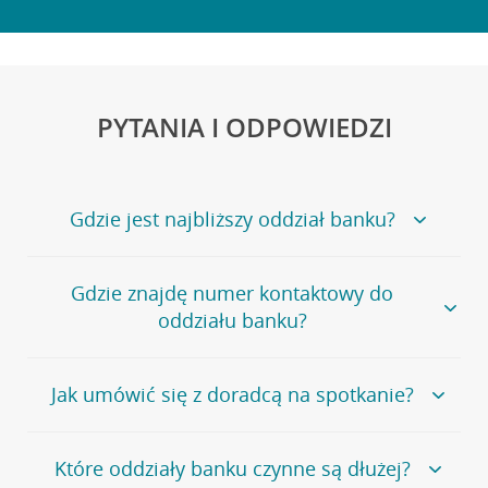
PYTANIA I ODPOWIEDZI
Gdzie jest najbliższy oddział banku?
Jeśli szukasz oddziału naszego banku, zapraszamy na
Gdzie znajdę numer kontaktowy do
stronę
Placówki i bankomaty
, na której znajduje się
oddziału banku?
wygodna wyszukiwarka.
Alternatywnie, możesz skorzystać z pełnej
listy naszych
oddziałów
.
Bank Credit Agricole nie udostępnia ogólnego numeru
Jak umówić się z doradcą na spotkanie?
telefonu do placówki bankowej.
Przejdź do pytania
Polecamy skorzystanie z możliwości wcześniejszego
Jeśli jesteś już
naszym
umówienia się z doradcą w placówce bankowej
.
Które oddziały banku czynne są dłużej?
klientem
możesz
samodzielnie
umówić się na spotkanie z