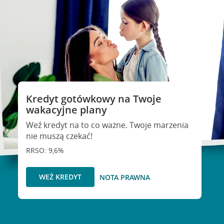
Kredyt gotówkowy na Twoje
wakacyjne plany
Weź kredyt na to co ważne. Twoje marzenia
nie muszą czekać!
RRSO: 9,6%
WEŹ KREDYT
NOTA PRAWNA