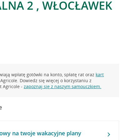
LNA 2 , WŁOCŁAWEK
iają wpłatę gotówki na konto, spłatę rat oraz
kart
Agricole. Dowiedz się więcej o korzystaniu z
 Agricole -
zapoznaj się z naszym samouczkiem.
e
owy na twoje wakacyjne plany