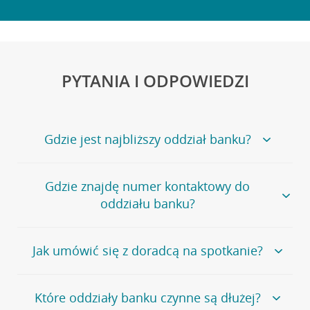
PYTANIA I ODPOWIEDZI
Gdzie jest najbliższy oddział banku?
Jeśli szukasz oddziału naszego banku, zapraszamy na
Gdzie znajdę numer kontaktowy do
stronę
Placówki i bankomaty
, na której znajduje się
oddziału banku?
wygodna wyszukiwarka.
Alternatywnie, możesz skorzystać z pełnej
listy naszych
oddziałów
.
Bank Credit Agricole nie udostępnia ogólnego numeru
Jak umówić się z doradcą na spotkanie?
telefonu do placówki bankowej.
Przejdź do pytania
Polecamy skorzystanie z możliwości wcześniejszego
Jeśli jesteś już
naszym
umówienia się z doradcą w placówce bankowej
.
Które oddziały banku czynne są dłużej?
klientem
możesz
samodzielnie
umówić się na spotkanie z