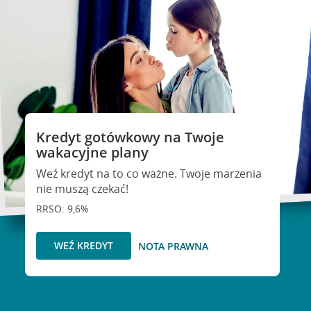
Kredyt gotówkowy na Twoje
wakacyjne plany
Weź kredyt na to co ważne. Twoje marzenia
nie muszą czekać!
RRSO: 9,6%
WEŹ KREDYT
NOTA PRAWNA