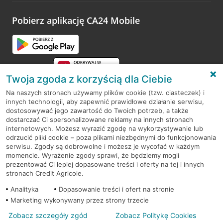
platformy Profil Firmy w Google. Dziękujemy za wszystkie
opinie.
Pobierz aplikację CA24 Mobile
Przejdź do pytania
Twoja zgoda z korzyścią dla Ciebie
Na naszych stronach używamy plików cookie (tzw. ciasteczek) i
innych technologii, aby zapewnić prawidłowe działanie serwisu,
RODO
dostosowywać jego zawartość do Twoich potrzeb, a także
dostarczać Ci spersonalizowane reklamy na innych stronach
Regulamin serwisu
internetowych. Możesz wyrazić zgodę na wykorzystywanie lub
odrzucić pliki cookie – poza plikami niezbędnymi do funkcjonowania
Mapa serwisu
serwisu. Zgody są dobrowolne i możesz je wycofać w każdym
momencie. Wyrażenie zgody sprawi, że będziemy mogli
Polityka
Cookies
prezentować Ci lepiej dopasowane treści i oferty na tej i innych
stronach Credit Agricole.
Polityka prywatności
Analityka
Dopasowanie treści i ofert na stronie
Marketing wykonywany przez strony trzecie
Zobacz szczegóły zgód
Zobacz Politykę Cookies
© 2026 Credit Agricole Bank Polska S.A. Wszelkie prawa zastrzeżone