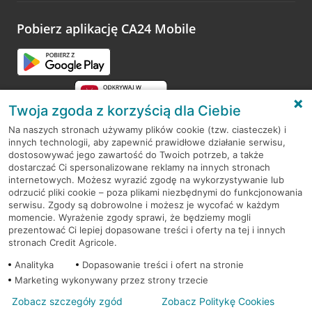
platformy Profil Firmy w Google. Dziękujemy za wszystkie
opinie.
Pobierz aplikację CA24 Mobile
Przejdź do pytania
Twoja zgoda z korzyścią dla Ciebie
Na naszych stronach używamy plików cookie (tzw. ciasteczek) i
innych technologii, aby zapewnić prawidłowe działanie serwisu,
RODO
dostosowywać jego zawartość do Twoich potrzeb, a także
dostarczać Ci spersonalizowane reklamy na innych stronach
Regulamin serwisu
internetowych. Możesz wyrazić zgodę na wykorzystywanie lub
odrzucić pliki cookie – poza plikami niezbędnymi do funkcjonowania
Mapa serwisu
serwisu. Zgody są dobrowolne i możesz je wycofać w każdym
momencie. Wyrażenie zgody sprawi, że będziemy mogli
Polityka
Cookies
prezentować Ci lepiej dopasowane treści i oferty na tej i innych
stronach Credit Agricole.
Polityka prywatności
Analityka
Dopasowanie treści i ofert na stronie
Marketing wykonywany przez strony trzecie
Zobacz szczegóły zgód
Zobacz Politykę Cookies
© 2026 Credit Agricole Bank Polska S.A. Wszelkie prawa zastrzeżone