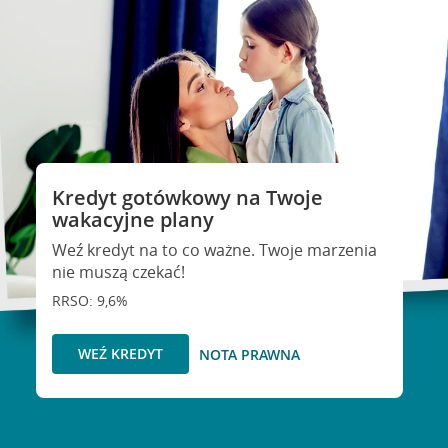
Kredyt gotówkowy na Twoje
wakacyjne plany
Weź kredyt na to co ważne. Twoje marzenia
nie muszą czekać!
RRSO: 9,6%
WEŹ KREDYT
NOTA PRAWNA