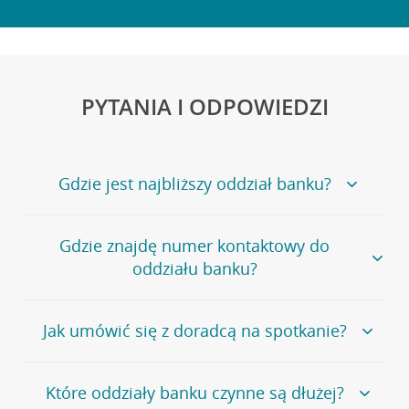
PYTANIA I ODPOWIEDZI
Gdzie jest najbliższy oddział banku?
Jeśli szukasz oddziału naszego banku, zapraszamy na
Gdzie znajdę numer kontaktowy do
stronę
Placówki i bankomaty
, na której znajduje się
oddziału banku?
wygodna wyszukiwarka.
Alternatywnie, możesz skorzystać z pełnej
listy naszych
oddziałów
.
Bank Credit Agricole nie udostępnia ogólnego numeru
Jak umówić się z doradcą na spotkanie?
telefonu do placówki bankowej.
Przejdź do pytania
Polecamy skorzystanie z możliwości wcześniejszego
Jeśli jesteś już
naszym
umówienia się z doradcą w placówce bankowej
.
Które oddziały banku czynne są dłużej?
klientem
możesz
samodzielnie
umówić się na spotkanie z