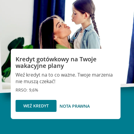
Kredyt gotówkowy na Twoje
wakacyjne plany
Weź kredyt na to co ważne. Twoje marzenia
nie muszą czekać!
RRSO: 9,6%
WEŹ KREDYT
NOTA PRAWNA