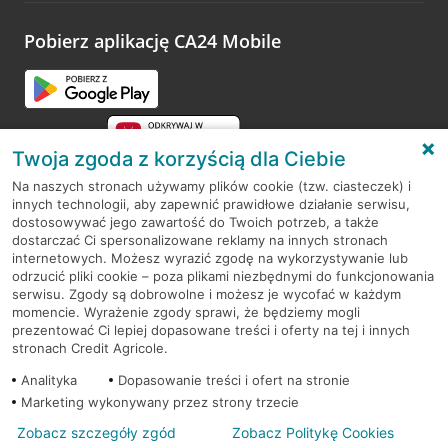
platformy Profil Firmy w Google. Dziękujemy za wszystkie
opinie.
Pobierz aplikację CA24 Mobile
Przejdź do pytania
Twoja zgoda z korzyścią dla Ciebie
Na naszych stronach używamy plików cookie (tzw. ciasteczek) i
innych technologii, aby zapewnić prawidłowe działanie serwisu,
RODO
dostosowywać jego zawartość do Twoich potrzeb, a także
dostarczać Ci spersonalizowane reklamy na innych stronach
Regulamin serwisu
internetowych. Możesz wyrazić zgodę na wykorzystywanie lub
odrzucić pliki cookie – poza plikami niezbędnymi do funkcjonowania
Mapa serwisu
serwisu. Zgody są dobrowolne i możesz je wycofać w każdym
momencie. Wyrażenie zgody sprawi, że będziemy mogli
Polityka
Cookies
prezentować Ci lepiej dopasowane treści i oferty na tej i innych
stronach Credit Agricole.
Polityka prywatności
Analityka
Dopasowanie treści i ofert na stronie
Marketing wykonywany przez strony trzecie
Zobacz szczegóły zgód
Zobacz Politykę Cookies
© 2026 Credit Agricole Bank Polska S.A. Wszelkie prawa zastrzeżone