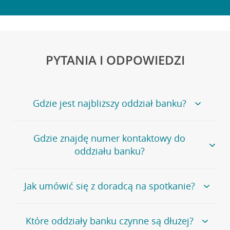
PYTANIA I ODPOWIEDZI
Gdzie jest najbliższy oddział banku?
Jeśli szukasz oddziału naszego banku, zapraszamy na
Gdzie znajdę numer kontaktowy do
stronę
Placówki i bankomaty
, na której znajduje się
oddziału banku?
wygodna wyszukiwarka.
Alternatywnie, możesz skorzystać z pełnej
listy naszych
oddziałów
.
Bank Credit Agricole nie udostępnia ogólnego numeru
Jak umówić się z doradcą na spotkanie?
telefonu do placówki bankowej.
Przejdź do pytania
Polecamy skorzystanie z możliwości wcześniejszego
Jeśli jesteś już
naszym
umówienia się z doradcą w placówce bankowej
.
Które oddziały banku czynne są dłużej?
klientem
możesz
samodzielnie
umówić się na spotkanie z