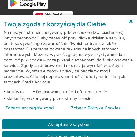
Twoja zgoda z korzyścią dla Ciebie
Na naszych stronach używamy plików cookie (tzw. ciasteczek) i
innych technologii, aby zapewnić prawidłowe działanie serwisu,
RODO
dostosowywać jego zawartość do Twoich potrzeb, a także
dostarczać Ci spersonalizowane reklamy na innych stronach
Regulamin serwisu
internetowych. Możesz wyrazić zgodę na wykorzystywanie lub
odrzucić pliki cookie – poza plikami niezbędnymi do funkcjonowania
Mapa serwisu
serwisu. Zgody są dobrowolne i możesz je wycofać w każdym
momencie. Wyrażenie zgody sprawi, że będziemy mogli
Polityka
Cookies
prezentować Ci lepiej dopasowane treści i oferty na tej i innych
stronach Credit Agricole.
Polityka prywatności
Analityka
Dopasowanie treści i ofert na stronie
Marketing wykonywany przez strony trzecie
Zobacz szczegóły zgód
Zobacz Politykę Cookies
© 2026 Credit Agricole Bank Polska S.A. Wszelkie prawa zastrzeżone
Akceptuję wszystkie
Odrzucam wszystkie