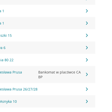
a 1
a 1
uszki 15
wa 6
nia 80 22
olesława Prusa
Bankomat w placówce CA
BP
olesława Prusa 26/27/28
, Asnyka 10