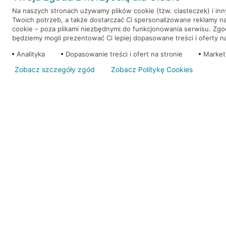
Na naszych stronach używamy plików cookie (tzw. ciasteczek) i in
Twoich potrzeb, a także dostarczać Ci spersonalizowane reklamy n
WEŹ KREDYT
NOTA PRAWNA
cookie – poza plikami niezbędnymi do funkcjonowania serwisu. Zg
będziemy mogli prezentować Ci lepiej dopasowane treści i oferty na 
Analityka
Dopasowanie treści i ofert na stronie
Market
Zobacz szczegóły zgód
Zobacz Politykę Cookies