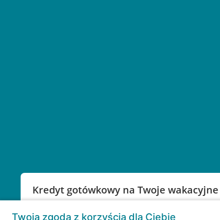
Kredyt gotówkowy na Twoje wakacyjne
Weź kredyt na to co ważne. Twoje marzenia nie mu
Twoja zgoda z korzyścią dla Ciebie
RRSO: 9,6%