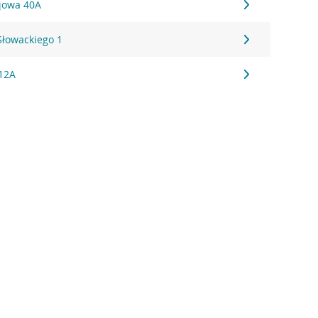
ejowa 40A
 Słowackiego 1
 12A