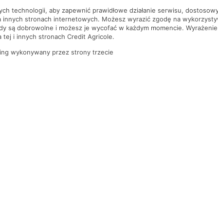
nych technologii, aby zapewnić prawidłowe działanie serwisu, dostoso
a innych stronach internetowych. Możesz wyrazić zgodę na wykorzystywa
ody są dobrowolne i możesz je wycofać w każdym momencie. Wyrażenie
tej i innych stronach Credit Agricole.
ing wykonywany przez strony trzecie
PYTANIA I ODPOWIEDZI