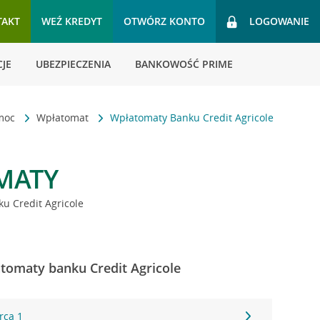
TAKT
WEŹ KREDYT
OTWÓRZ KONTO
LOGOWANIE
JE
UBEZPIECZENIA
BANKOWOŚĆ PRIME
omoc
Wpłatomat
Wpłatomaty Banku Credit Agricole
MATY
u Credit Agricole
atomaty banku Credit Agricole
rca 1