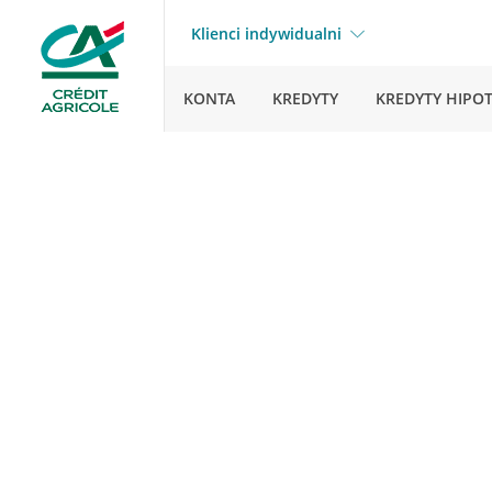
Klienci indywidualni
KONTA
KREDYTY
KREDYTY HIPO