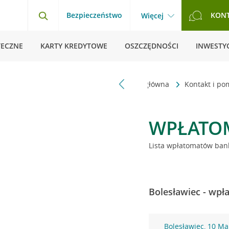
Bezpieczeństwo
KON
Więcej
TECZNE
KARTY KREDYTOWE
OSZCZĘDNOŚCI
INWESTYC
Strona główna
Kontakt i p
WPŁATO
Lista wpłatomatów bank
Bolesławiec - wpł
Bolesławiec, 10 Ma