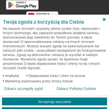
Twoja zgoda z korzyścią dla Ciebie
Na naszych stronach używamy plików cookie (tzw. ciasteczek) i
innych technologii, aby zapewnić prawidłowe działanie serwisu,
RODO
dostosowywać jego zawartość do Twoich potrzeb, a także
dostarczać Ci spersonalizowane reklamy na innych stronach
Regulamin serwisu
internetowych. Możesz wyrazić zgodę na wykorzystywanie lub
odrzucić pliki cookie – poza plikami niezbędnymi do funkcjonowania
Mapa serwisu
serwisu. Zgody są dobrowolne i możesz je wycofać w każdym
momencie. Wyrażenie zgody sprawi, że będziemy mogli
Polityka
Cookies
prezentować Ci lepiej dopasowane treści i oferty na tej i innych
stronach Credit Agricole.
Polityka prywatności
Analityka
Dopasowanie treści i ofert na stronie
Marketing wykonywany przez strony trzecie
Zobacz szczegóły zgód
Zobacz Politykę Cookies
© 2026 Credit Agricole Bank Polska S.A. Wszelkie prawa zastrzeżone
Akceptuję wszystkie