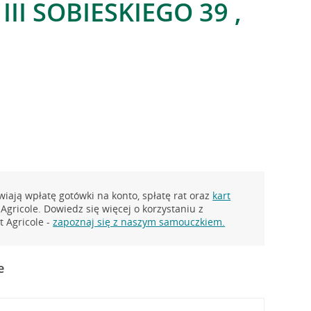
III SOBIESKIEGO 39 ,
iają wpłatę gotówki na konto, spłatę rat oraz
kart
Agricole. Dowiedz się więcej o korzystaniu z
 Agricole -
zapoznaj się z naszym samouczkiem.
e