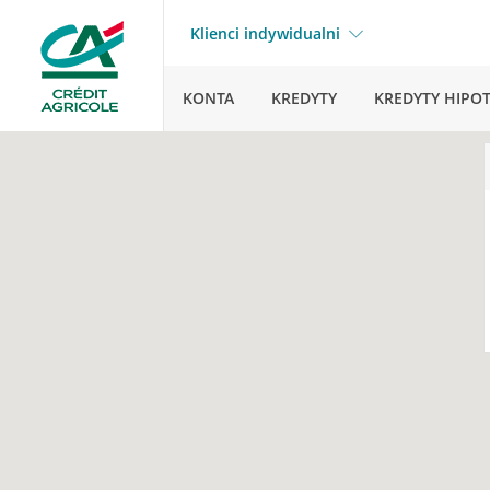
Klienci indywidualni
KONTA
KREDYTY
KREDYTY HIPO