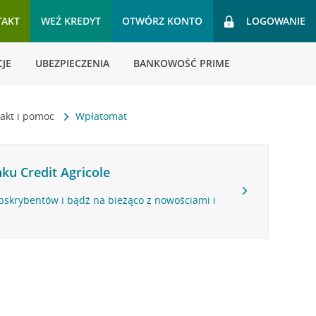
TAKT
WEŹ KREDYT
OTWÓRZ KONTO
LOGOWANIE
JE
UBEZPIECZENIA
BANKOWOŚĆ PRIME
akt i pomoc
Wpłatomat
ku Credit Agricole
bskrybentów i bądź na bieżąco z nowościami i