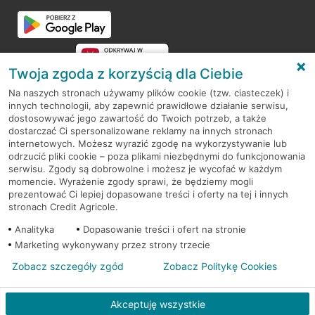
Przejdź do pytania
Twoja zgoda z korzyścią dla Ciebie
Na naszych stronach używamy plików cookie (tzw. ciasteczek) i
innych technologii, aby zapewnić prawidłowe działanie serwisu,
RODO
dostosowywać jego zawartość do Twoich potrzeb, a także
dostarczać Ci spersonalizowane reklamy na innych stronach
Regulamin serwisu
internetowych. Możesz wyrazić zgodę na wykorzystywanie lub
odrzucić pliki cookie – poza plikami niezbędnymi do funkcjonowania
Mapa serwisu
serwisu. Zgody są dobrowolne i możesz je wycofać w każdym
momencie. Wyrażenie zgody sprawi, że będziemy mogli
Polityka
Cookies
prezentować Ci lepiej dopasowane treści i oferty na tej i innych
stronach Credit Agricole.
Polityka prywatności
Analityka
Dopasowanie treści i ofert na stronie
Marketing wykonywany przez strony trzecie
Zobacz szczegóły zgód
Zobacz Politykę Cookies
© 2026 Credit Agricole Bank Polska S.A. Wszelkie prawa zastrzeżone
Akceptuję wszystkie