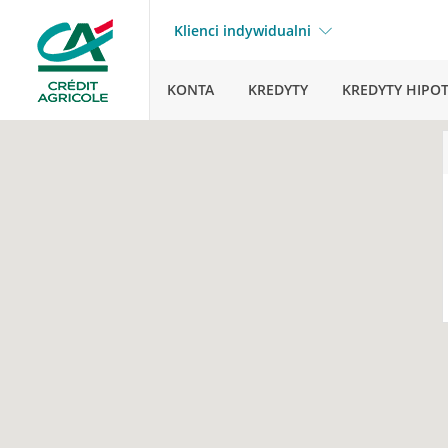
Klienci indywidualni
KONTA
KREDYTY
KREDYTY HIPO