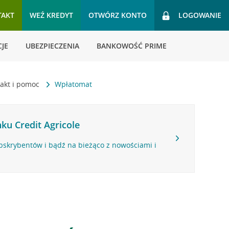
TAKT
WEŹ KREDYT
OTWÓRZ KONTO
LOGOWANIE
JE
UBEZPIECZENIA
BANKOWOŚĆ PRIME
akt i pomoc
Wpłatomat
ku Credit Agricole
bskrybentów i bądź na bieżąco z nowościami i