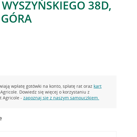
 WYSZYŃSKIEGO 38D,
 GÓRA
iają wpłatę gotówki na konto, spłatę rat oraz
kart
Agricole. Dowiedz się więcej o korzystaniu z
 Agricole -
zapoznaj się z naszym samouczkiem.
e