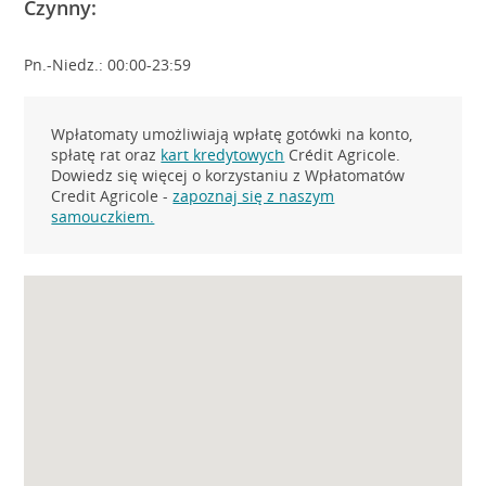
Czynny:
Pn.-Niedz.: 00:00-23:59
Wpłatomaty umożliwiają wpłatę gotówki na konto,
spłatę rat oraz
kart kredytowych
Crédit Agricole.
Dowiedz się więcej o korzystaniu z Wpłatomatów
Credit Agricole -
zapoznaj się z naszym
samouczkiem.