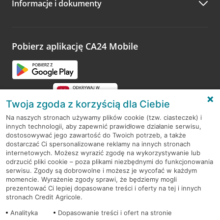
Informacje i dokumenty
Zachęcamy do podzielenia się z nami opinią o wizycie.
Wystarczy przejść na stronę
Oceń wizytę
, wyszukać
odwiedzoną placówkę i wypełnić formularz w ramach
platformy Profil Firmy w Google. Dziękujemy za wszystkie
opinie.
Pobierz aplikację CA24 Mobile
Przejdź do pytania
Twoja zgoda z korzyścią dla Ciebie
Na naszych stronach używamy plików cookie (tzw. ciasteczek) i
innych technologii, aby zapewnić prawidłowe działanie serwisu,
RODO
dostosowywać jego zawartość do Twoich potrzeb, a także
dostarczać Ci spersonalizowane reklamy na innych stronach
Regulamin serwisu
internetowych. Możesz wyrazić zgodę na wykorzystywanie lub
odrzucić pliki cookie – poza plikami niezbędnymi do funkcjonowania
Mapa serwisu
serwisu. Zgody są dobrowolne i możesz je wycofać w każdym
momencie. Wyrażenie zgody sprawi, że będziemy mogli
Polityka
Cookies
prezentować Ci lepiej dopasowane treści i oferty na tej i innych
stronach Credit Agricole.
Polityka prywatności
Analityka
Dopasowanie treści i ofert na stronie