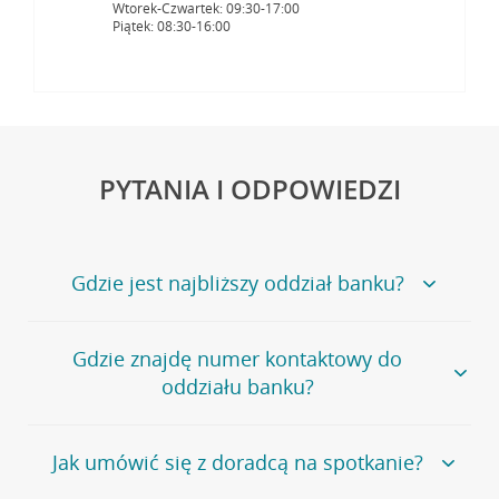
Wtorek-Czwartek: 09:30-17:00
Piątek: 08:30-16:00
PYTANIA I ODPOWIEDZI
Gdzie jest najbliższy oddział banku?
Jeśli szukasz oddziału naszego banku, zapraszamy na
Gdzie znajdę numer kontaktowy do
stronę
Placówki i bankomaty
, na której znajduje się
oddziału banku?
wygodna wyszukiwarka.
Alternatywnie, możesz skorzystać z pełnej
listy naszych
oddziałów
.
Bank Credit Agricole nie udostępnia ogólnego numeru
Jak umówić się z doradcą na spotkanie?
telefonu do placówki bankowej.
Przejdź do pytania