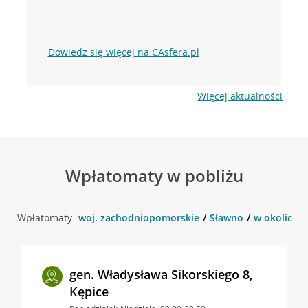
Dowiedz się więcej na CAsfera.pl
Więcej aktualności
Wpłatomaty w pobliżu
Wpłatomaty:
woj. zachodniopomorskie
Sławno
w okolicy J
gen. Władysława Sikorskiego 8,
Kępice