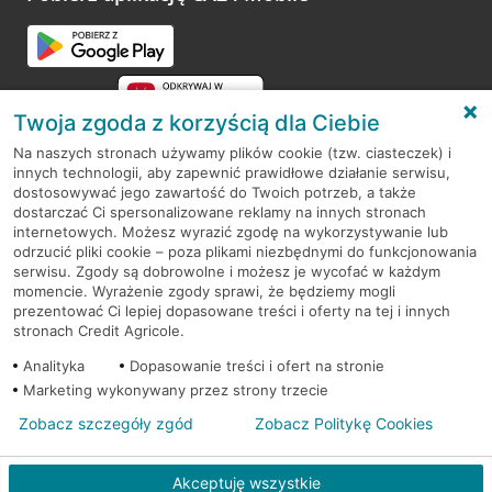
Przejdź do pytania
Twoja zgoda z korzyścią dla Ciebie
Na naszych stronach używamy plików cookie (tzw. ciasteczek) i
innych technologii, aby zapewnić prawidłowe działanie serwisu,
RODO
dostosowywać jego zawartość do Twoich potrzeb, a także
dostarczać Ci spersonalizowane reklamy na innych stronach
Regulamin serwisu
internetowych. Możesz wyrazić zgodę na wykorzystywanie lub
odrzucić pliki cookie – poza plikami niezbędnymi do funkcjonowania
Mapa serwisu
serwisu. Zgody są dobrowolne i możesz je wycofać w każdym
momencie. Wyrażenie zgody sprawi, że będziemy mogli
Polityka
Cookies
prezentować Ci lepiej dopasowane treści i oferty na tej i innych
stronach Credit Agricole.
Polityka prywatności
Analityka
Dopasowanie treści i ofert na stronie
Marketing wykonywany przez strony trzecie
Zobacz szczegóły zgód
Zobacz Politykę Cookies
© 2026 Credit Agricole Bank Polska S.A. Wszelkie prawa zastrzeżone
Akceptuję wszystkie