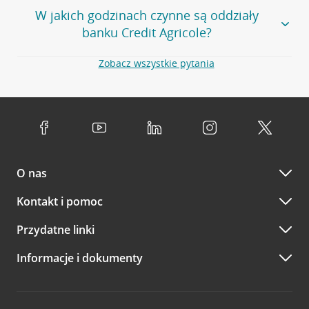
Większość naszych oddziałów czynna jest w
podobnych
w
aplikacji CA24 Mobile
- po zalogowaniu kliknij w ikonę
W jakich godzinach czynne są oddziały
godzinach
. Dokładne godziny pracy uzależnione są od
kontaktu w prawym górnym rogu, a następnie w przycisk
banku Credit Agricole?
lokalnych uwarunkowań i potrzeb klientów danej placówki.
Umów nowe spotkanie –
zobacz jak to zrobić
w
serwisie CA24 eBank
- po zalogowaniu wybierz
Aby sprawdzić godziny pracy oddziałów, zapraszamy na
Zobacz wszystkie pytania
opcję Umów spotkanie
w górnym menu.
stronę
Placówki i bankomaty
, na której znajduje się
Oddziały banku Credit Agricole czynne są w
wygodna wyszukiwarka. Skorzystaj z filtra "Czynne" i
standardowych, szeroko stosowanych godzinach pracy
Jeśli
nie jesteś jeszcze naszym klientem
lub
nie korzystasz
wybierz interesującą Cię godzinę.
przedsiębiorstw i urzędów. Dokładne godziny pracy
z bankowości elektronicznej
możesz umówić się na
poszczególnych placówek znajdują się na
naszej stronie
spotkanie:
Przejdź do pytania
internetowej
.
przez
formularz kontaktowy na mapie
–
wybierz
Serdecznie zapraszamy do naszych oddziałów. Polecamy
placówkę na mapie
i kliknij w przycisk Umów się z
skorzystanie z możliwości wcześniejszego
umówienia się z
doradcą. Po wypełnieniu formularza poczekaj na kontakt
O nas
doradcą w placówce bankowej
.
doradcy potwierdzający wizytę lub propozycję spotkania
w innym terminie.
Przejdź do pytania
Kontakt i pomoc
telefonicznie przez Infolinię CA24
Przydatne linki
A po wizycie…
Informacje i dokumenty
Zachęcamy do podzielenia się z nami opinią o wizycie.
Wystarczy przejść na stronę
Oceń wizytę
, wyszukać
odwiedzoną placówkę i wypełnić formularz w ramach
platformy Profil Firmy w Google. Dziękujemy za wszystkie